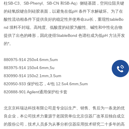
柱SB-C3、SB-Phenyl、SB-CN 和SB-Aq）侧链基团，空间位阻关键
的硅氧烷键合到硅胶表面，以避免在低pH 条件下水解破坏。为了在
酸性流动相条件下提供良好的稳定性并使寿命zui长，重现性tableBo
nd 填料不封端。高纯度、低酸度的硅胶为酸性、碱性和中性化合物
提供了出色的峰形，因此使得StableBond 色谱柱成为低pH 方法开发
的*。
880975-914 250x4.6mm,5um
883975-914 150x4.6mm,5u
830990-914 150x2.1mm,3.5um
820950-933 保护柱芯，4/包 12.5x4.6mm,5um
820888-901 Agilent通用保护柱卡套
北京京科瑞达科技有限公司是专业以生产、销售、售后为一条龙的优
良企业，本公司技术力量源于老国营单位北京仪器厂改革后独自成立
的股份公司，技术人员多为从事分析仪器应用技术研究二十多年的高