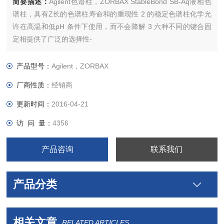
简要描述：
Agilent色谱柱，ZORBAX StableBond SB-Aq液相色
谱柱，具有Z长的色谱柱寿命和的重现性 2 的稳定色谱柱化学允
许在高温和低pH 条件下使用，而不会降解 3 六种不同的键合固
定相提供了广泛的选择性-
产品型号：
Agilent，ZORBAX
厂商性质：
经销商
更新时间：
2016-04-21
访 问 量：
4356
产品咨询
联系我们
产品分类
相关文章
RELATED ARTICLES