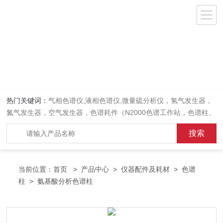
热门关键词：
气相色谱仪,液相色谱仪,微量硫分析仪，氢气发生器，
氮气发生器，空气发生器，色谱耗件（N2000色谱工作站，色谱柱、
阀件、进样器、色谱担体），顶空进样器，热解析仪，紫外分光光度
计，原子吸收分光光度计，傅立叶红外光谱仪，分析天平等常规实验
室产品。
当前位置：
首页
>
产品中心
>
仪器配件及耗材
>
色谱
柱
> 氨基酸分析色谱柱