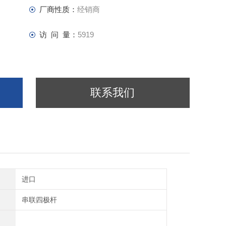
厂商性质：
经销商
访 问 量：
5919
联系我们
进口
串联四极杆