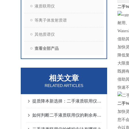
液质联用仪
二手W
等离子体发射质谱
耐用、
Wat
其他质谱仪
借助
加快
查看全部产品
降低
大限
既拥
相关文章
借助
RELATED ARTICLES
快速
提质降本新选择：二手液质联用仪的行业应用价值
二手W
加快
如何判断二手液质联用仪的剩余寿命？
您不
合以