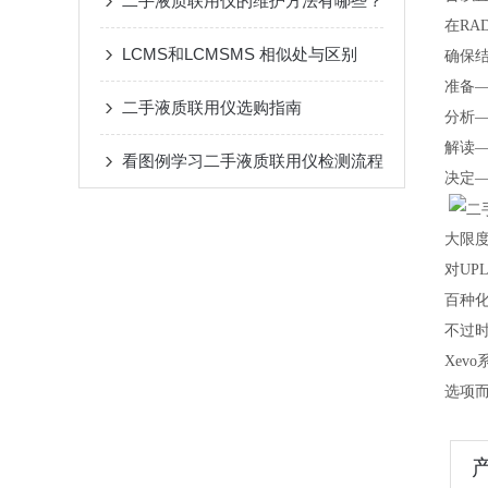
二手液质联用仪的维护方法有哪些？
在R
LCMS和LCMSMS 相似处与区别
确保
准备—
二手液质联用仪选购指南
分析—
解读—
看图例学习二手液质联用仪检测流程
决定—
大限
对UP
百种化
不过
Xe
选项