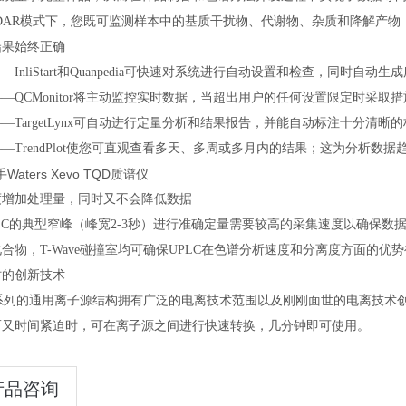
ADAR模式下，您既可监测样本中的基质干扰物、代谢物、杂质和降解产物
结果始终正确
—InliStart和Quanpedia可快速对系统进行自动设置和检查，同时自
—QCMonitor将主动监控实时数据，当超出用户的任何设置限定时采取措
—TargetLynx可自动进行定量分析和结果报告，并能自动标注十分清晰
—TrendPlot使您可直观查看多天、多周或多月内的结果；这为分析数
度增加处理量，同时又不会降低数据
LC的典型窄峰（峰宽2-3秒）进行准确定量需要较高的采集速度以确保数
合物，T-Wave碰撞室均可确保UPLC在色谱分析速度和分离度方面的优势
时的创新技术
vo系列的通用离子源结构拥有广泛的电离技术范围以及刚刚面世的电离技术
而又时间紧迫时，可在离子源之间进行快速转换，几分钟即可使用。
产品咨询