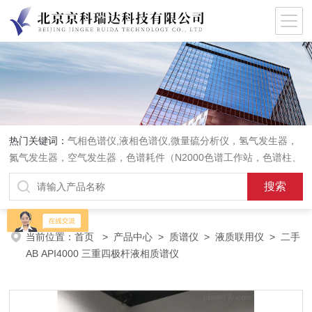
热门关键词：
气相色谱仪,液相色谱仪,微量硫分析仪，氢气发生器，
氮气发生器，空气发生器，色谱耗件（N2000色谱工作站，色谱柱、
阀件、进样器、色谱担体），顶空进样器，热解析仪，紫外分光光度
计，原子吸收分光光度计，傅立叶红外光谱仪，分析天平等常规实验
室产品。
当前位置：
首页
>
产品中心
>
质谱仪
>
液质联用仪
> 二手
AB API4000 三重四极杆液相质谱仪