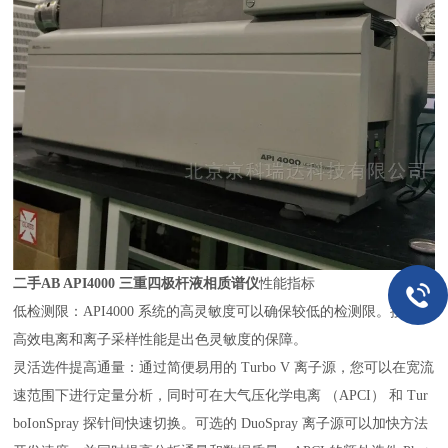
二手AB API4000 三重四极杆液相质谱仪
性能指标
低检测限：API4000 系统的高灵敏度可以确保较低的检测限。接口的
高效电离和离子采样性能是出色灵敏度的保障。
灵活选件提高通量：通过简便易用的 Turbo V 离子源，您可以在宽流
速范围下进行定量分析，同时可在大气压化学电离 （APCI） 和 Tur
boIonSpray 探针间快速切换。可选的 DuoSpray 离子源可以加快方法