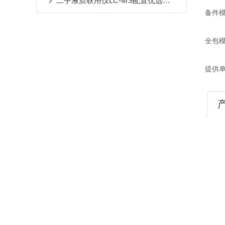
二手液质联用仪LC-MS配置优选原则
备件
全包
提供