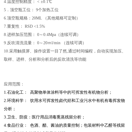
4.温度控制精度： < ±0.1℃
5．顶空瓶工位： 9个加热工位
6.顶空瓶规格：20ML （其他规格可定制）
7.重复性： RSD <
1
.
5
%
8.进样加压范围： 0～0.4Mpa（连续可调）
9.反吹清洗流量： 0～20ｍl/min （连续可调）
10.采用触摸屏、操作设置一目了然,
通过时间编程，自动实现加压、
取样、进样、分析和分析后的反吹清洗等功能
应用范围：
1.石油化工： 高聚物单体涂料等中的可挥发性有机物分析；
2.
环境科学： 饮用水可挥发性卤代烃和工业污水中有机有毒挥发物
分析；
3.
卫生、防疫：医疗用品消毒熏蒸残留分析；
4.
食品行业： 色酒、醋、酱油的质量控制；包装材料中乙醛等残留