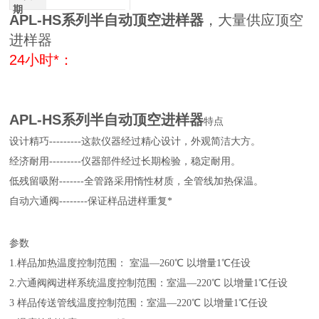
期
APL-HS系列半自动顶空进样器
，大量供应顶空
进样器
24小时*：
APL-HS系列半自动顶空进样器
特点
设计精巧
---------
这款仪器经过
精心
设计，外观简洁大方。
经济耐用
---------
仪器部件经过长期检验，稳定耐用。
低残留吸附
-------
全管路采用惰性材质，全管线加热保温。
自动六通阀
--------
保证样品进样重复*
参数
1.样品加热温度控制范围： 室温—2
6
0℃ 以增量1℃任设
2.
六通阀
阀进样系统温度控制范围：室温—220℃ 以增量1℃任设
3 样品传送管线温度控制范围：室温—220℃ 以增量1℃任设