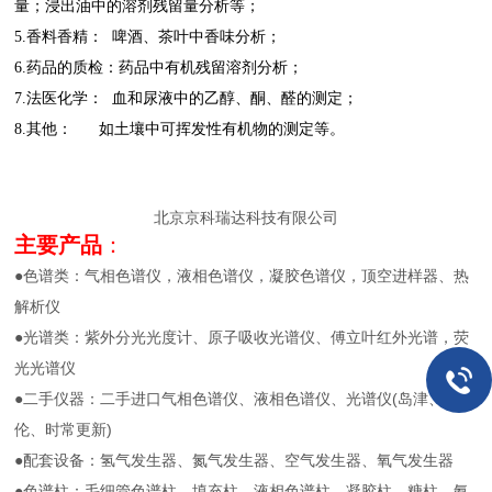
量；浸出油中的
溶剂残留量分析等；
5.
香料香精： 啤酒、茶叶中香味分析；
6.
药品的质检：药品中有机残留溶剂分析；
7.
法医化学： 血和尿液中的乙醇、酮、醛的测定；
8.
其他： 如土壤中可挥发性有机物的测定等。
北京京科瑞达科技有限公司
主要产品
：
●色谱类：气相色谱仪，液相色谱仪，凝胶色谱仪，顶空进样器、热
解析仪
●光谱类：紫外分光光度计、原子吸收光谱仪、傅立叶红外光谱，荧
光光谱仪
●二手仪器：二手进口气相色谱仪、液相色谱仪、光谱仪(岛津、安捷
伦、时常更新)
●配套设备：氢气发生器、氮气发生器、空气发生器、氧气发生器
●色谱柱：毛细管色谱柱，填充柱，液相色谱柱，凝胶柱，糖柱，氨