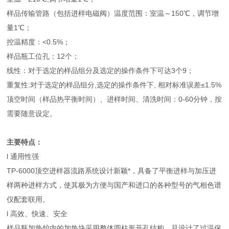
样品传输管路（包括进样电磁阀）温度范围：室温～150℃，调节增
量1℃；
控温精度：<0.5%；
样品瓶工位孔：12个；
线性：对于选定的样品组分及选定的操作条件下可达3个9；
重复性:对于选定的样品组分,选定的操作条件下, 相对标准误差≤1.5%
顶空时间（样品热平衡时间）、进样时间、清洗时间：0-60分钟，按
需要随意设定。
主要特点：
l 通用性强
TP-6000顶空进样器流路系统设计新颖*，具备了平衡进样与加压进
样两种进样方式，使其极为方便与国产和进口的各种型号的气相色谱
仪配套联用。
l 高效、快速、安全
样品瓶加热炉内的加热块采用整体圆柱形开孔结构，且设计了过温保