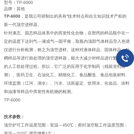
型号：TP-6000
品牌：其他
TP-6000
，是我公司研制出的具有*技术特点和自主知识技术产权的
新一代顶空进样器。
针对液态、固态样品体系中的挥发性化合物，在密闭的样品瓶中在一
定的温度下达到气---液或气—固平衡，取瓶内顶部气体样品导入色谱
仪进行分析检测，称之为顶空进样。这种对液体样品、固体样品、粘
稠样品等进行前处理的顶空进样器，能大大减少对样品进行繁杂费时
的人工前处理过程。所以，它广泛的应用于化学制药（残留溶剂检
测）、医药卫生、石油化工、精细化工、食品酿造、食品包装材料、
环境监测（江河、湖水）、污水、法医鉴定、饮用水、化妆品、涂料
和油漆等样品中挥发性有机物的检测。
TP-6000
技术参数：
顶空炉可工作温度范围：室温～450℃；密封顶空瓶工作温度范围：
室温～210℃,调节增量1℃；