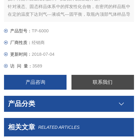
针对液态、固态样品体系中的挥发性化合物，在密闭的样品瓶中
在定的温度下达到气---液或气—固平衡，取瓶内顶部气体样品导
入色谱仪进行分析检测，称之为顶空进样。这种对液体样品、固
体样品、粘稠样品等进行前处理的顶空进样器，能大大减少对样
产品型号：
TP-6000
品进行繁杂费时的人工前处理过程。所以，它广泛的应用于化学
厂商性质：
经销商
制药
更新时间：
2018-07-04
访 问 量：
3589
产品咨询
联系我们
产品分类
相关文章
RELATED ARTICLES