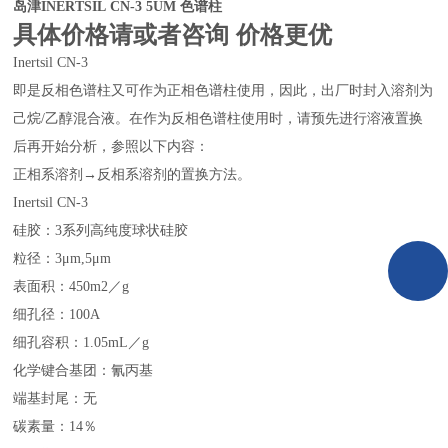
岛津INERTSIL CN-3 5UM 色谱柱
具体价格请或者咨询 价格更优
Inertsil CN-3
即是反相色谱柱又可作为正相色谱柱使用，因此，出厂时封入溶剂为
己烷/乙醇混合液。在作为反相色谱柱使用时，请预先进行溶液置换
后再开始分析，参照以下内容：
正相系溶剂→反相系溶剂的置换方法。
Inertsil CN-3
硅胶：3系列高纯度球状硅胶
粒径：3μm,5μm
表面积：450m2／g
细孔径：100A
细孔容积：1.05mL／g
化学键合基团：氰丙基
端基封尾：无
碳素量：14％