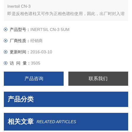
Inertsil CN-3
即是反相色谱柱又可作为正相色谱柱使用，因此，出厂时封入溶
剂为己烷/乙醇混合液。在作为反相色谱柱使用时，请预先进行溶
液置换后再开始分析，参照以下内容：
产品型号：
INERTSIL CN-3 5UM
正相系溶剂→反相系溶剂的置换方法。
厂商性质：
经销商
Inertsil CN-3
硅胶：3系列高纯度球状硅胶
更新时间：
2016-03-10
粒径：3μm,5μm
访 问 量：
3505
表面积：450m2／g
细孔径：100A
产品咨询
联系我们
细孔容
产品分类
相关文章
RELATED ARTICLES