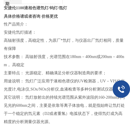
期
安捷伦1100液相色谱氘灯/钨灯/氙灯
具体价格请或者咨询 价格更优
性
产品简介：
安捷伦氘灯描述：
高辐射强度，高稳定性，为原厂*氘灯，与仪器出厂氘灯相同，质量
有保障
技术参数： 高辐射强度，光谱范围在180nm－400nm或200nm－400n
m， 高稳定
主要特点： 光源稳定、精确满足分析仪器制造商的要求；
用途说明： 氘灯广泛应用于液相色谱仪的UV检测器，UV－VIS分光
光度计,电泳仪,SOx/NOx分析仪,血液检查等多种分析测试仪器中。
其它说明： 氘灯放射出的持续光谱范围从紫外波段的160-200nm到可
见光的600nm之间，主要是依靠等离子体放电，就是指始终让氘灯处
于一个稳定的氘元素（D2或者重氢）电弧状态下，使得氘灯成为高
精度的分析测量仪器光源。