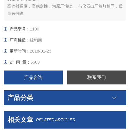
高辐射强度，高稳定性，为原厂*氘灯，与仪器出厂氘灯相同，质
量有保障
技术参数： 高辐射强度，光谱范围在180nm－400nm或200nm
－400nm， 高稳定
产品型号：
1100
厂商性质：
经销商
更新时间：
2018-01-23
访 问 量：
5503
产品咨询
联系我们
产品分类
相关文章
RELATED ARTICLES