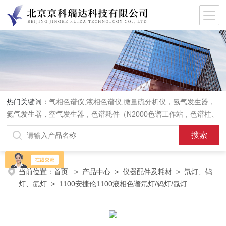
热门关键词：
气相色谱仪,液相色谱仪,微量硫分析仪，氢气发生器，
氮气发生器，空气发生器，色谱耗件（N2000色谱工作站，色谱柱、
阀件、进样器、色谱担体），顶空进样器，热解析仪，紫外分光光度
计，原子吸收分光光度计，傅立叶红外光谱仪，分析天平等常规实验
室产品。
当前位置：
首页
>
产品中心
>
仪器配件及耗材
>
氘灯、钨
灯、氙灯
> 1100安捷伦1100液相色谱氘灯/钨灯/氙灯