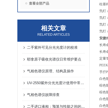
查看全部产品
柱塞杆 
氘灯 Ag
氘灯 A
氘灯 A
相关文章
氘灯 A
RELATED ARTICLES
安捷
长寿命氘
二手紫外可见分光光度计的校准
长寿命氘
定量管
耶拿原子吸收光谱仪日常维护要点
PEE
气相色谱仪原理、结构及操作
手拧P
白色瓶
UV-2550紫外分光光度计使用中常见问题解析
棕色瓶
棕色瓶
气相色谱仪故障排查
白色瓶
白色瓶
二手进口液相：预算与性能之间的“理性博弈”