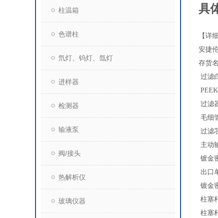
具
柱温箱
色谱柱
【详
安捷伦
氘灯、钨灯、氙灯
存货名
过滤白头
进样器
PEE
过滤器 
检测器
毛细管
输液泵
过滤芯
主动输
阀/接头
镀金密
出口单向
热解析仪
镀金密
柱塞杆 
玻璃仪器
柱塞杆