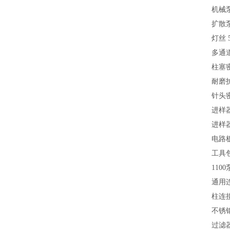
机械泵
扩散泵油
灯丝 5
多通道淋
柱塞密封
耐磨护圈
针头密封
进样器针
进样器
电路板
工具包 
1100
通用连
柱连接毛
不锈钢
过滤器滤