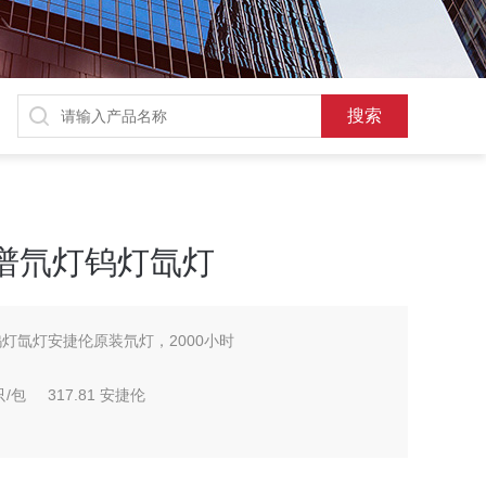
色谱氘灯钨灯氙灯
钨灯氙灯安捷伦原装氘灯，2000小时
5只/包 317.81 安捷伦