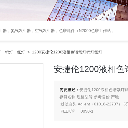
作站，色谱柱、阀件、进样器、色谱担体），顶空进样器，热解析仪，紫外分光光度计，原子吸收分光光度计，傅立叶红外光谱仪，分析天平等常规实验室产品。
灯、钨灯、氙灯
> 1200安捷伦1200液相色谱氘灯钨灯氙灯
安捷伦1200液相
简要描述：
安捷伦1200液相色谱氘灯
存货名称 规格型号 参考售价 产地
过滤白头 Agilent（01018-22707） 
PEEK管 0890-1