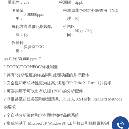
重现性：
2%
检测限：
2ppb
测量范
检测原
非色散红外吸收法（NDI
0-30000ppm
围：
理：
R）
氧化方
高温催化燃烧氧
价格区
50万-70万
法：
化
间：
仪器种
实验室TOC
类：
pb C 到 30,000 ppm C
? TC/TIC/TOC/NPOC/标准测量
? 具有*分析速度的样品同时处理功能的并行腔体
? 安全性和审核特性更为提高, 满足CFR Title 21 Part 11的要求
? 可选的用于可吹出有机碳 (POC)的分析配件
? 满足甚至超过美国和欧洲药典, USEPA, ASTM和 Standard Methods
的要求
? 全自动分析液体和含有颗粒物样品的系统
? 集成的基于 Microsoft® Windows® CE的接口和触摸屏控制