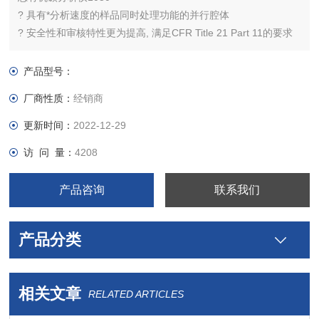
? 具有*分析速度的样品同时处理功能的并行腔体
? 安全性和审核特性更为提高, 满足CFR Title 21 Part 11的要求
? 可选的用于可吹出有机碳 （POC）的分析配件
? 满足甚至超过美国和欧洲药典, USEPA, ASTM和 Standard
产品型号：
Methods的要求
厂商性质：
经销商
?
更新时间：
2022-12-29
访 问 量：
4208
产品咨询
联系我们
产品分类
相关文章
RELATED ARTICLES