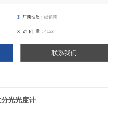
对曲线工作方式的光控石墨炉电源、升温速度快、控温
厂商性质：
经销商
访 问 量：
4132
联系我们
收分光光度计