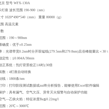
北京
型号
WFX-130A
多灯座
波长范围
190-900（nm）
尺寸
1020*490*540（mm）
重量
80000（g）
范围
高温元素
参数
范围：190～900nm
准确度：优于±0.25nm
率：光谱带宽0.2nm时分开双锰线(279.5nm和279.8nm)且谷峰能量比＜30
定性：≦0.004A/30min
校正系统：氘灯背景校正1A时≧30倍
装数：4灯座自动转换
刻线：1800条/nm
打印：打印阶段测试数据或zui终分析报告，能够使用Excel软件编辑
路保护：具有漏气、空气欠压、异常灭火报警与自动保护功能
空气—乙炔火焰：特征浓度Ba≦0.22mg/l
范围：20℃～3000℃