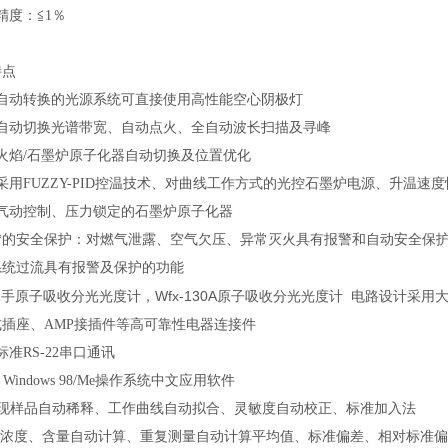
精度：≦1％
特点
 自动转换的光源系统可直接使用高性能空心阴极灯
 自动切换光谱带宽、自动点火、全自动波长扫描及寻峰
火焰/石墨炉原子化器自动切换及位置优化
采用FUZZY-PID控温技术、对曲线工作方式的光控石墨炉电源、升温
 气动控制、压力锁定的石墨炉原子化器
 *的安全保护：对燃气泄露、空气欠压、异常灭火具有报警和自动安全保
系统过流具有报警及保护的功能
手原子吸收分光光度计，Wfx-130A原子吸收分光光度计
电路设计采用大规
式插座、AMP接插件等高可靠性电器连接件
准RS-22串口通讯
Windows 98/Me操作系统中文应用软件
可实现样品自动稀释、工作曲线自动拟合、灵敏度自动校正、标准加入法
样品浓度、含量自动计算、重复测量自动计算平均值、标准偏差、相对标准