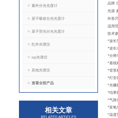
品牌
紫外分光光度计
光源
原子吸收分光光度计
外形
适用
原子荧光分光光度计
技术
*波长
红外光谱仪
*波长
*分辨
icp光谱仪
*基线稳
其他光谱仪
*背景
*灯安
查看全部产品
*光栅
*结果
*气
*富氧
相关文章
*温度
RELATED ARTICLES