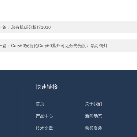
一篇：
总有机碳分析仪1030
一篇：
Cary60安捷伦Cary60紫外可见分光光度计氘灯钨灯
快速链接
首页
关于我们
产品中心
新闻动态
技术文章
荣誉资质