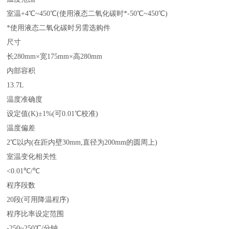
室温+4℃~450℃(使用液态二氧化碳时*-50℃~450℃)
*使用液态二氧化碳时另需选购件
尺寸
长280mm×宽175mm×高280mm
内部容积
13.7L
温度准确度
设定值(K)±1%(可0.01℃校准)
温度偏差
2℃以内(在距内壁30mm,直径为200mm的圆周上)
室温变化相关性
<0.01℃/℃
程序段数
20段(可用降温程序)
程序比率设定范围
-250~250℃/分钟