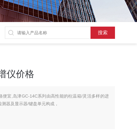
色谱仪价格
价格便宜,岛津GC-14C系列由高性能的柱温箱/灵活多样的进
检测器及显示器/键盘单元构成，