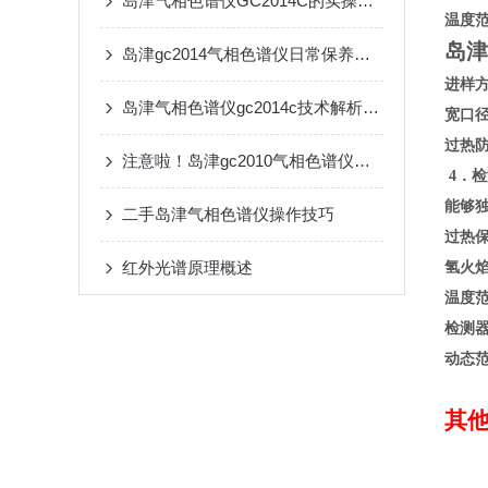
岛津气相色谱仪GC2014C的实操优势与行业检测落地应用
温度范
岛津
岛津gc2014气相色谱仪日常保养要点及故障自诊断系统使用技巧
进样方
岛津气相色谱仪gc2014c技术解析与应用
宽口径
过热防
注意啦！岛津gc2010气相色谱仪的优点及注意事项
4．
能够
二手岛津气相色谱仪操作技巧
过热
红外光谱原理概述
氢火焰
温度范
检测器灵
动态范
其