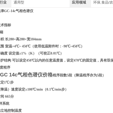
行业
通用型
应用领域
环保,食品/
津GC-14c气相色谱仪
技术指标
箱
 长280×高280×宽184mm
围 室温+4℃~ 450℃（使用低温附件时：-90℃~450℃）
确度 设定值±1%（K）（可校正0.01℃）
护结构 可以设定450℃以内的任意温度值，设定470℃的固定值，具有双
温度程序
GC 14c气相色谱仪价格
程序段数5段（降温程序亦为5段）
定1℃/步
降温）速度设定±100℃/min（0.1℃/min步）
间 665分
样系统
独立地控制温度