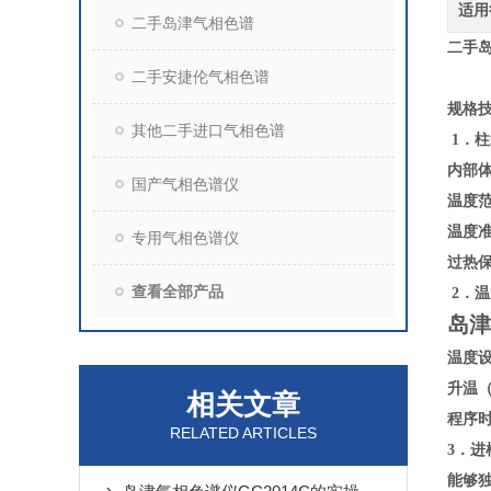
适用
二手岛津气相色谱
二手岛
二手安捷伦气相色谱
规格
其他二手进口气相色谱
1．柱
内部体积
国产气相色谱仪
温度范
温度准
专用气相色谱仪
过热保
查看全部产品
2．
岛津
温度设
升温（
相关文章
程序时
RELATED ARTICLES
3．进
能够