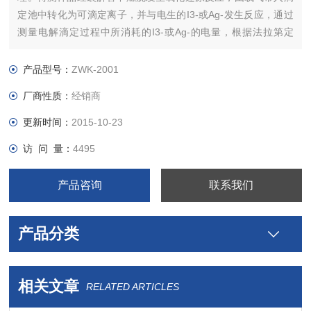
定池中转化为可滴定离子，并与电生的I3-或Ag-发生反应，通过
测量电解滴定过程中所消耗的I3-或Ag-的电量，根据法拉第定
律，可得到样品的总硫或总氯含量。
适用范围：用于石油、石油化工、医药、卫生、环保、煤炭、地
产品型号：
ZWK-2001
质、冶金、商检、质检、学校等生产、科研、监测领域中样品的
厂商性质：
经销商
总硫或总氯含量分析。
更新时间：
2015-10-23
访 问 量：
4495
产品咨询
联系我们
产品分类
相关文章
RELATED ARTICLES