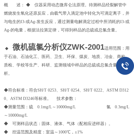
概 述： ◆ 仪器采用动态微库仑法原理。待测样品经裂解管中
燃烧发生氧化还原反应，由载气带入滴定池中转化为可滴定离子，并
与电生的I3-或Ag-发生反应，通过测量电解滴定过程中所消耗的I3-或
Ag-的电量，根据法拉第定律，可得到样品的总硫或总氯含量。
微机硫氯分析仪ZWK-2001
◆
适用范围：用
于石油、石油化工、医药、卫生、环保、煤炭、地质、冶金、商检、
质检、学校等生产、科研、监测领域中样品的总硫或总氯含量分
析。
◆
符合标准：符合SH/T 0253、SH/T 0254、SH/T 0222、ASTM D312
0、ASTM D3246等标准。 技术参数：
◆测量范围：硫 0.1mg/L～10000mg/L 氯 0.3mg/L
～10000mg/L
◆ 可测样品状态：固体、液体、气体（配相应进样器）。
◆ 控温范围及精度：室温～1000℃，±1%