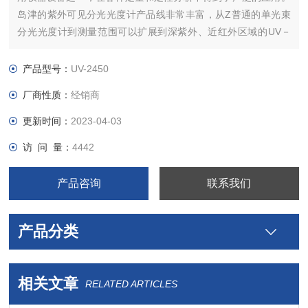
岛津的紫外可见分光光度计产品线非常丰富，从Z普通的单光束
分光光度计到测量范围可以扩展到深紫外、近红外区域的UV－
VIS－NIR分光光度计。性能且操作简单方便，与功能*的操作软
件UVProbe结合，可以具备*的功能。小光斑的光学系统使得微
产品型号：
UV-2450
量的测定更为方便。
厂商性质：
经销商
更新时间：
2023-04-03
访 问 量：
4442
产品咨询
联系我们
产品分类
相关文章
RELATED ARTICLES