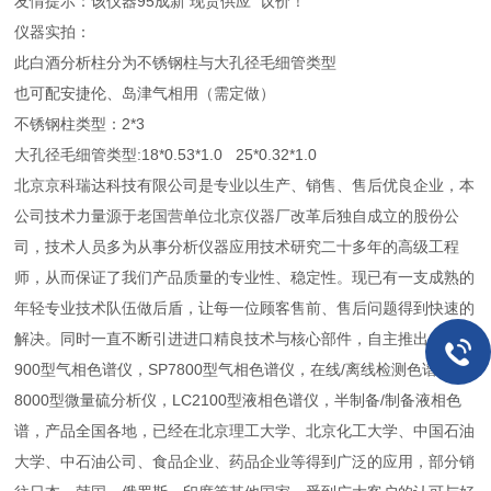
友情提示：该仪器95成新 现货供应 议价！
仪器实拍：
此白酒分析柱分为不锈钢柱与大孔径毛细管类型
也可配安捷伦、岛津气相用（需定做）
不锈钢柱类型：2*3
大孔径毛细管类型:18*0.53*1.0 25*0.32*1.0
北京京科瑞达科技有限公司是专业以生产、销售、售后优良企业，本
公司技术力量源于老国营单位北京仪器厂改革后独自成立的股份公
司，技术人员多为从事分析仪器应用技术研究二十多年的高级工程
师，从而保证了我们产品质量的专业性、稳定性。现已有一支成熟的
年轻专业技术队伍做后盾，让每一位顾客售前、售后问题得到快速的
解决。同时一直不断引进进口精良技术与核心部件，自主推出的SP6
900型气相色谱仪，SP7800型气相色谱仪，在线/离线检测色谱，JK-
8000型微量硫分析仪，LC2100型液相色谱仪，半制备/制备液相色
谱，产品全国各地，已经在北京理工大学、北京化工大学、中国石油
大学、中石油公司、食品企业、药品企业等得到广泛的应用，部分销