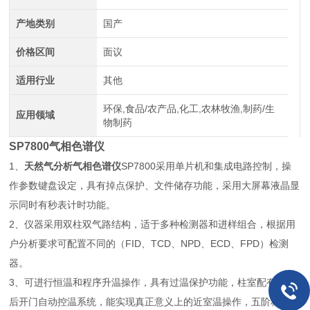
产地类别
国产
价格区间
面议
适用行业
其他
环保,食品/农产品,化工,农林牧渔,制药/生
应用领域
物制药
SP7800气相色谱仪
1、
天然气分析气相色谱仪
SP7800
采用单片机和集成电路控制，操
作参数键盘设定，具有掉点保护、文件储存功能，采用大屏幕液晶显
示同时有秒表计时功能。
2、仪器采用双柱双气路结构，适于多种检测器和进样组合，根据用
户分析要求可配置不同的（FID、TCD、NPD、ECD、FPD）检测
器。
3、可进行恒温和程序升温操作，具有过温保护功能，柱室配有柔性
后开门自动控温系统，能实现真正意义上的近室温操作，五阶程序升