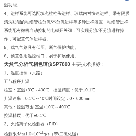
温功能。
4、进样系统可选配填充柱柱头进样、玻璃内衬快速进样、带有隔膜
清洗功能的毛细管柱分流/不分流进样等多种进样装置；毛细管进样
系统配有微机自动控制的电磁开关阀，可实现分流/不分流进样操
作，可配置气体进样器。
5、载气气路具有低压、断气保护功能。
6、预置备用温控端口，易于扩展使用。
天然气分析气相色谱仪
SP7800
主要技术指标：
1、温度控制（六路）
五节程序升温
柱室：室温+3℃～400℃ 控温精度：优于±0.1℃
升温速率：0.1℃～40℃时间设定：0～600min
其他：控温范围 室温+10℃～400℃
控温精度：优于±0.1℃
2、火焰离子化检测器（FID）
-11
检测限:Mt≤1.0×10
g/s（苯/二硫化碳）