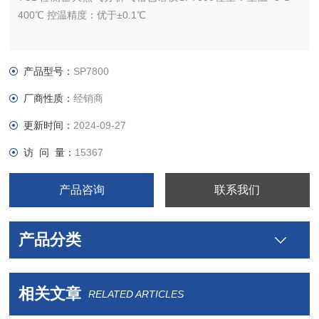
400℃ 控温精度：优于±0.1℃
升温速率：0.1℃～40℃时间设定：0～600min
产品型号：
SP7800
其他：控温范围 室温+10℃～400℃
厂商性质：
经销商
控温精度：优于±0.1℃
更新时间：
2024-09-27
访 问 量：
15367
产品咨询
联系我们
产品分类
相关文章
RELATED ARTICLES