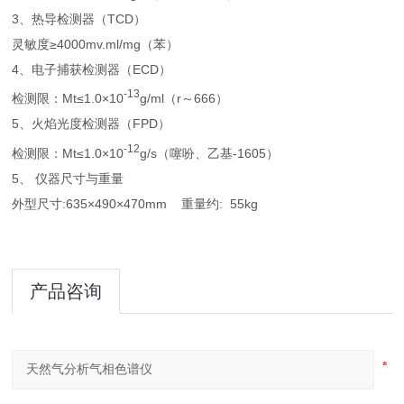
3、热导检测器（TCD）
灵敏度≥4000mv.ml/mg（苯）
4、
电子捕获检测器（ECD）
-13
检测限：Mt≤1.0×10
g/ml（r～666）
5、火焰光度检测器（FPD）
-12
检测限：Mt≤1.0×10
g/s（噻吩、乙基-1605）
5、 仪器尺寸与重量
外型尺寸:635×490×470mm 重量约: 55kg
产品咨询