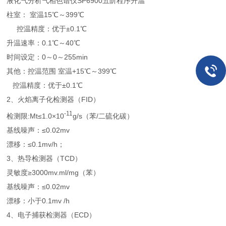
液化气分析气相色谱仪SP6900
五阶程序升温
柱室： 室温15℃～399℃
控温精度：优于±0.1℃
升温速率：0.1℃～40℃
时间设定：0～0～255min
其他：控温范围 室温+15℃～399℃
控温精度：优于±0.1℃
2、火焰离子化检测器（FID）
-11
检测限:Mt≤1.0×10
g/s（苯/二硫化碳）
基线噪声：≤0.02mv
漂移：≤0.1mv/h；
3、热导检测器（TCD）
灵敏度≥3000mv.ml/mg（苯）
基线噪声：≤0.02mv
漂移：小于0.1mv /h
4、电子捕获检测器（ECD）