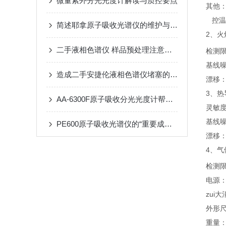
微量紫外分光光度计解读与质控要点
其他：
控温精
简述耶拿原子吸收光谱仪的维护与保养
2、火
二手液相色谱仪 样品预处理注意事项
检测限:
基线噪
造成二手安捷伦液相色谱仪堵塞的原因有哪些
漂移：≤
3、热
AA-6300F原子吸收分光光度计帮助科研人员更好地了解物质组成和性质
灵敏度≥
基线噪
PE600原子吸收光谱仪的“重要成员”，缺一不可
漂移：小
4、
气
检测限：
电源：2
zui
外形尺
重量：