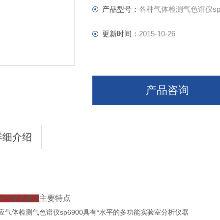
H2、O2、CO2、CO、N2、CH4等各
产品型号：
各种气体检测气色谱仪sp6
更新时间：
2015-10-26
产品咨询
详细介绍
主要特点
900气相色谱仪
应气体检测气色谱仪sp6900
具有*水平的多功能实验室分析仪器