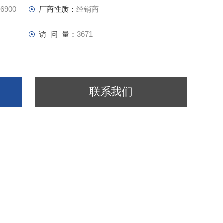
种气体
900
厂商性质：
经销商
访 问 量：
3671
联系我们