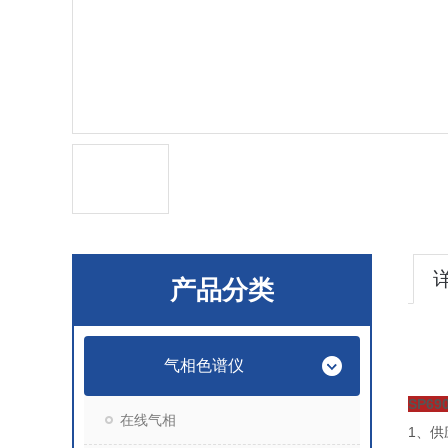
产品分类
气相色谱仪
SP6
在线气相
1、
供