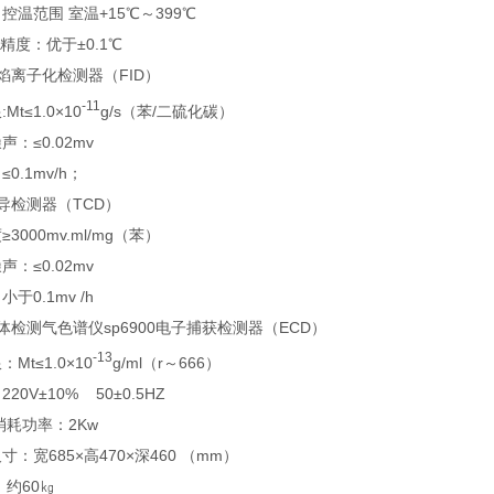
控温范围 室温+15℃～399℃
度：优于±0.1℃
焰离子化检测器（FID）
-11
Mt≤1.0×10
g/s（苯/二硫化碳）
声：≤0.02mv
0.1mv/h；
导检测器（TCD）
3000mv.ml/mg（苯）
声：≤0.02mv
于0.1mv /h
体检测气色谱仪sp6900
电子捕获检测器（ECD）
-13
Mt≤1.0×10
g/ml（r～666）
20V±10% 50±0.5HZ
大消耗功率：2Kw
寸：宽685×高470×深460 （mm）
 约60㎏