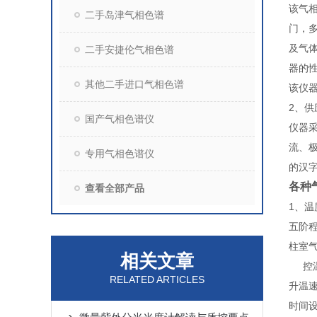
该气
二手岛津气相色谱
门，
及气
二手安捷伦气相色谱
器的
其他二手进口气相色谱
该仪
2、
供
国产气相色谱仪
仪器
流、
专用气相色谱仪
的汉
各种气
查看全部产品
1、
五阶
柱室
气
相关文章
控温精
RELATED ARTICLES
升温速
时间设