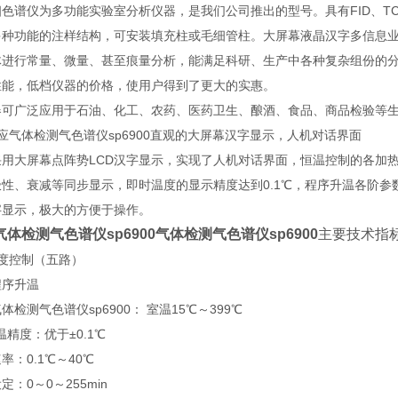
相色谱仪为多功能实验室分析仪器，是我们公司推出的型号。具有FID、T
多种功能的注样结构，可安装填充柱或毛细管柱。大屏幕液晶汉字多信息业
体进行常量、微量、甚至痕量分析，能满足科研、生产中各种复杂组份的
性能，低档仪器的价格，使用户得到了更大的实惠。
器可广泛应用于石油、化工、农药、医药卫生、酿酒、食品、商品检验等
应气体检测气色谱仪sp6900
直观的大屏幕汉字显示，人机对话界面
采用大屏幕点阵势LCD汉字显示，实现了人机对话界面，恒温控制的各加
极性、衰减等同步显示，即时温度的显示精度达到0.1℃，程序升温各阶
字显示，
极大的方便于操作。
体检测气色谱仪sp6900气体检测气色谱仪sp6900
主要技术指
温度控制（五路）
程序升温
体检测气色谱仪sp6900
： 室温15℃～399℃
度：优于±0.1℃
率：0.1℃～40℃
定：0～0～255min