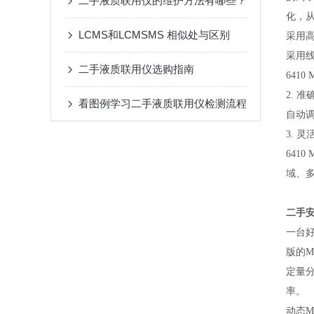
二手液质联用仪的维护方法有哪些？
化，
LCMS和LCMSMS 相似处与区别
采用
采用
二手液质联用仪选购指南
641
2. 准
看图例学习二手液质联用仪检测流程
自动
3. 
641
域、
二手
一台好
版的Ma
定量
率。
动态M