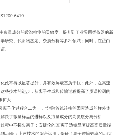
基质中痕量成分的质谱检测的灵敏度、提升到了业界同类仪器的新
力学研究、代谢物鉴定、杂质分析等多种领域；同时，在蛋白
验证。
子化效率得以显著提升，并有效屏蔽基质干扰；此外，在高速
；这些技术的进步，从离子生成和传输过程提高了质谱检测的
一步扩大；
雾离子化过程合二为一，*消除管线连接等因素造成的柱外体
效解决了微量样品的进样以及痕量成分的高灵敏分离分析；
过程中不损失离子；安捷伦的RF离子透镜显著提高高质量端
zui低；上述技术的综合运用，保证了离子传输效率的zui大