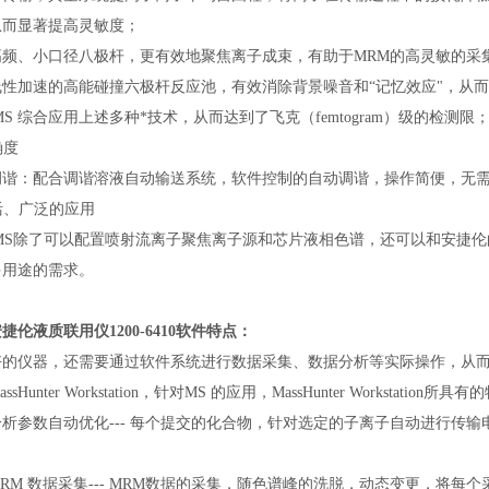
从而显著提高灵敏度；
高频、小口径八极杆，更有效地聚焦离子成束，有助于MRM的高灵敏的采
线性加速的高能碰撞六极杆反应池，有效消除背景噪音和“记忆效应"，从
0 MS 综合应用上述多种*技术，从而达到了飞克（femtogram）级的检测
确度
调谐：配合调谐溶液自动输送系统，软件控制的自动调谐，操作简便，无
灵活、广泛的应用
0 MS除了可以配置喷射流离子聚焦离子源和芯片液相色谱，还可以和安捷伦的
多用途的需求。
安捷伦液质联用仪
1200-6410软件特点：
的仪器，还需要通过软件系统进行数据采集、数据分析等实际操作，从而完
ssHunter Workstation，针对MS 的应用，MassHunter Workstat
分析参数自动优化--- 每个提交的化合物，针对选定的子离子自动进行传
RM 数据采集--- MRM数据的采集，随色谱峰的洗脱，动态变更，将每