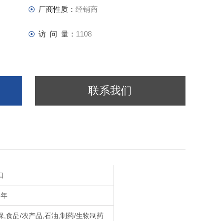
厂商性质：
经销商
访 问 量：
1108
联系我们
口
7年
保,食品/农产品,石油,制药/生物制药