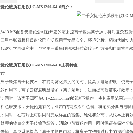
捷伦液质联用仪LC-MS1200-6410
简介：
6410 MS配备安捷伦公司新开发的喷射流离子聚焦离子源，将对复杂
。三重串联四极杆质谱仪已广泛应用于食品安全、环境分析、药物代谢动
、代谢组学的研究中，也常用三重串联四极杆质谱仪进行方法和目标物的
捷伦液质联用仪LC-MS1200-6410
主要特点：
敏度
流离子聚焦离子化技术，在提高雾化温度的同时，提高了电场密度，使离
流的作用下，离子云密度明显增加（离子聚焦），进而提高质谱取样效率
；同时，该离子源可在0.1~2.5mL/min的流速下操作，使其应用范围进
液相色谱技术，安捷伦拥有的，业内*的纳流液相色谱。将纳流分离与电喷
散；同时，在芯片上可以同时完成样品的富集、纯化和分离，从根本上有
性处理的镀白金离子传输毛细管，消除电荷蓄积作用，同时保证在极性切换
传输；真空系统提高了离子平均自由程，将离子在传输过程中的损耗降低到