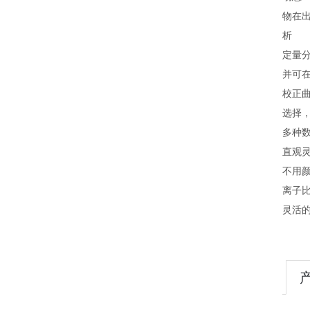
物在
析
定量
并可
校正
选择
多种数
直观灵
不用
离子
灵活的