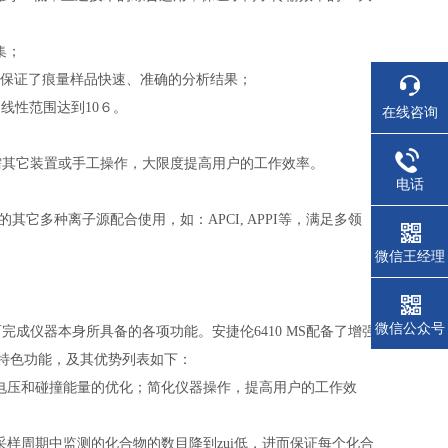
集；
而保证了痕量样品快速、准确的分析结果；
限；线性范围达到10６。
在线咨询
需其它装置或手工操作，大限度提高用户的工作效率。
电话
其它多种离子源配合使用，如：APCI, APPI等，满足多领
微信王经理
微信公众号
成仪器本身所具备的各项功能。安捷伦6410 MS配备了增强
ion所具有的特色功能，及其优势列表如下：
输电压和碰撞能量的优化；简化仪器操作，提高用户的工作效
个采样周期中监测的化合物的数目降到zui低，进而保证每个化合