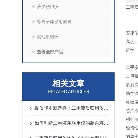
液质联用仪
二手安
等离子体发射质谱
安捷伦
其他质谱仪
高度
组学
查看全部产品
二手安
1. 灵
相关文章
喷射
RELATED ARTICLES
鞘气
灵敏度
提质降本新选择：二手液质联用仪的行业应用价值
芯片
积扩
如何判断二手液质联用仪的剩余寿命？
经惰
的离子