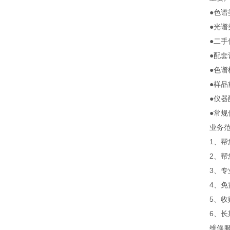
●色
●光
●二
●配
●色
●样
●仪
●常
业务
1、
2、
3、
4、
5、
6、长
维修