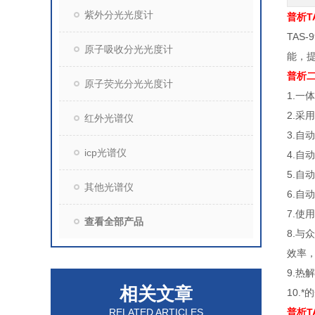
紫外分光光度计
普析T
TAS
原子吸收分光光度计
能，
普析二
原子荧光分光光度计
1.
2.
红外光谱仪
3.自
icp光谱仪
4.自
5.
其他光谱仪
6.自
7.
查看全部产品
8.
效率
9.热
相关文章
10.
RELATED ARTICLES
普析T