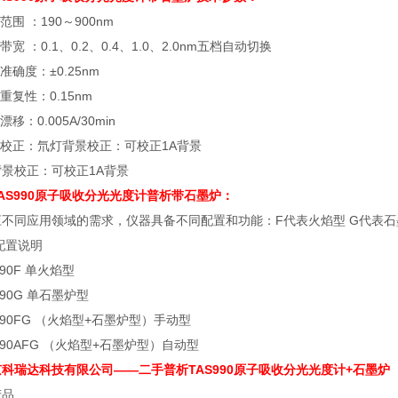
范围 ：190～900nm
带宽 ：0.1、0.2、0.4、1.0、2.0nm五档自动切换
长准确度：±0.25nm
长重复性：0.15nm
漂移：0.005A/30min
景校正：氘灯背景校正：可校正1A背景
景校正：可校正1A背景
AS990原子吸收分光光度计普析带石墨炉
：
不同应用领域的需求，仪器具备不同配置和功能：F代表火焰型 G代表石
配置说明
990F 单火焰型
990G 单石墨炉型
-990FG （火焰型+石墨炉型）手动型
-990AFG （火焰型+石墨炉型）自动型
科瑞达科技有限公司——二手普析TAS990原子吸收分光光度计+石墨炉
产品