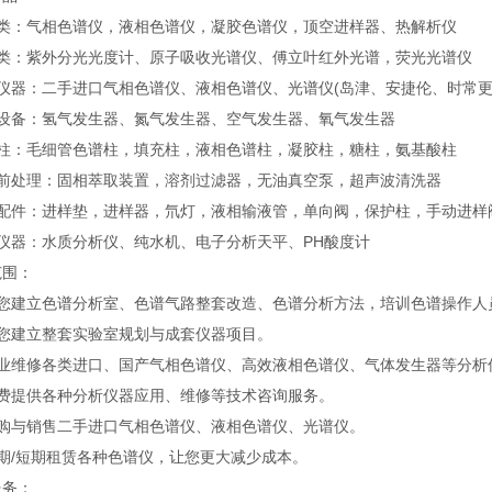
谱类：气相色谱仪，液相色谱仪，凝胶色谱仪，顶空进样器、热解析仪
谱类：紫外分光光度计、原子吸收光谱仪、傅立叶红外光谱，荧光光谱仪
手仪器：二手进口气相色谱仪、液相色谱仪、光谱仪(岛津、安捷伦、时常更
套设备：氢气发生器、氮气发生器、空气发生器、氧气发生器
谱柱：毛细管色谱柱，填充柱，液相色谱柱，凝胶柱，糖柱，氨基酸柱
品前处理：固相萃取装置，溶剂过滤器，无油真空泵，超声波清洗器
器配件：进样垫，进样器，氘灯，液相输液管，单向阀，保护柱，手动进样
规仪器：水质分析仪、纯水机、电子分析天平、PH酸度计
范围：
帮您建立色谱分析室、色谱气路整套改造、色谱分析方法，培训色谱操作人
帮您建立整套实验室规划与成套仪器项目。
专业维修各类进口、国产气相色谱仪、高效液相色谱仪、气体发生器等分析
免费提供各种分析仪器应用、维修等技术咨询服务。
收购与销售二手进口气相色谱仪、液相色谱仪、光谱仪。
期/短期租赁各种色谱仪，让您更大减少成本。
服务：