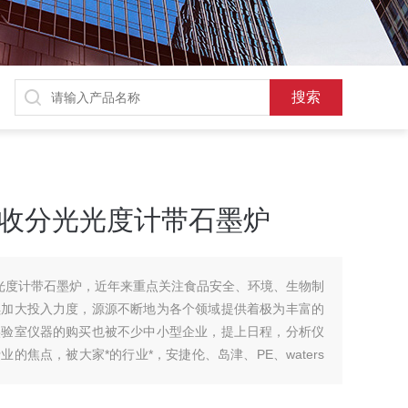
子吸收分光光度计带石墨炉
分光光度计带石墨炉，近年来重点关注食品安全、环境、生物制
续加大投入力度，源源不断地为各个领域提供着极为丰富的
实验室仪器的购买也被不少中小型企业，提上日程，分析仪
的焦点，被大家*的行业*，安捷伦、岛津、PE、waters
走红毯"。