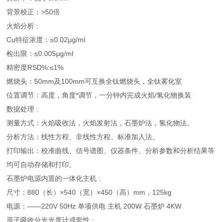
背景校正：>50倍
火焰分析 :
Cu特征浓度：≤0.02μg/ml
检出限：≤0.005μg/ml
精密度RSD%:≤1%
燃烧头：50mm及100mm可互换全钛燃烧头，全钛雾化室
位置调节：高度，角度*调节，一分钟内完成火焰/氢化物换装
数据处理 :
测量方式：火焰吸收法，火焰发射法，石墨炉法，氢化物法。
分析方法：线性方程、非线性方程、标准加入法。
打印输出：校准曲线、信号谱图、仪器条件、分析参数和分析结果等
均可自动存储和打印。
石墨炉电源内置的一体化主机 :
尺寸：880（长）×540（宽）×450（高）mm，125kg
电源：——220V 50Hz 单项供电 主机 200W 石墨炉 4KW
原子吸收分光光度计成套性 :