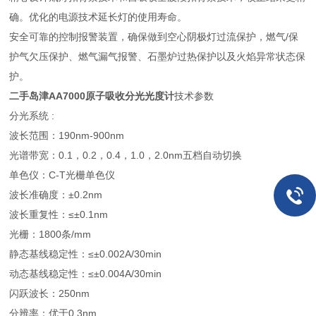
确。优化的电源技术延长灯的使用寿命。
安全可靠的控制报警装置，确保做到空心阴极灯过流保护，燃气/保
护气欠压保护、燃气漏气报警、石墨炉过热保护以及火焰异常状态保
护。
二手岛津AA7000原子吸收分光光度计
技术参数
分光系统 :
波长范围：190nm-900nm
光谱带宽：0.1，0.2，0.4，1.0，2.0nm五档自动切换
单色仪：C-T光栅单色仪
波长准确度：±0.2nm
波长重复性：≤±0.1nm
光栅：1800条/mm
静态基线稳定性：≤±0.002A/30min
动态基线稳定性：≤±0.004A/30min
闪跃波长：250nm
分辨率：优于0.3nm