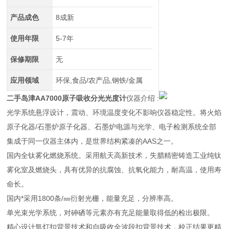
产品成色
8成新
使用年限
5-7年
保修期限
无
应用领域
环保,食品/农产品,钢铁/金属
二手岛津AA7000原子吸收分光光度计
仪器介绍 :
光学系统悬浮设计，震动、环境温度变化不影响仪器稳定性。将火焰
原子化器/石墨炉原子化器、石墨炉电源与光学、电子检测系统全部
集成于同一仪器主体内，是世界结构紧凑的AAS之一。
国内全钛雾化燃烧系统。采用航天高新技术，失腊精密铸造工业纯钛
雾化室及燃烧头，具有优异的抗腐蚀、抗氧化能力，耐高温，使用寿
命长。
国内*采用1800条/㎜衍射光栅，能量充足，分辨率高。
单光束光学系统，对砷硒等元素亦有充足能量取得低的检出极限。
精心设计氚灯扣背景技术和自吸收全波段扣背景技术，校正结果更精