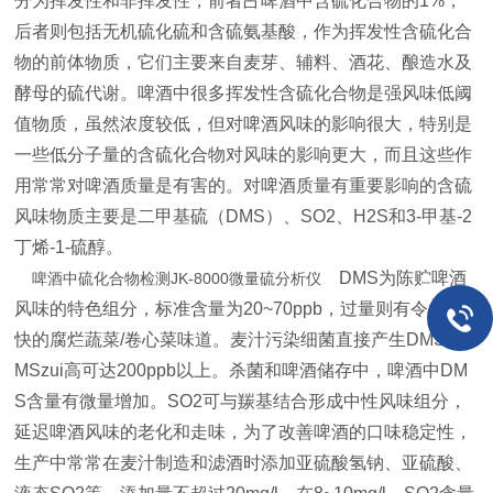
分为挥发性和非挥发性，前者占啤酒中含硫化合物的1%
，
后者则包括无机硫化硫和含硫氨基酸，作为挥发性含硫化合
物的前体物质，它们主要来自麦芽、辅料、酒花、酿造水及
酵母的硫代谢。啤酒中很多挥发性含硫化合物是强风味低阈
值物质，虽然浓度较低，但对啤酒风味的影响很大，特别是
一些低分子量的含硫化合物对风味的影响更大，而且这些作
用常常对啤酒质量是有害的。对啤酒质量有重要影响的含硫
风味物质主要是二甲基硫（
DMS
）、
SO2
、
H2S
和
3-
甲基
-2
丁烯
-1-
硫醇。
DMS
为陈贮啤酒
啤酒中硫化合物检测JK-8000微量硫分析仪
风味的特色组分，标准含量为
20~70ppb
，过量则有令人不
快的腐烂蔬菜
/
卷心菜味道。麦汁污染细菌直接产生
DMS
，
D
MS
zui高可达
200ppb
以上。杀菌和啤酒储存中，啤酒中
DM
S
含量有微量增加。
SO2
可与羰基结合形成中性风味组分，
延迟啤酒风味的老化和走味，为了改善啤酒的口味稳定性，
生产中常常在麦汁制造和滤酒时添加亚硫酸氢钠、亚硫酸、