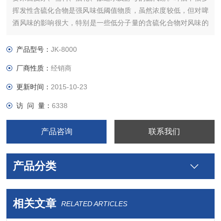
挥发性含硫化合物是强风味低阈值物质，虽然浓度较低，但对啤
酒风味的影响很大，特别是一些低分子量的含硫化合物对风味的
影响更大，而且这些作用常常对啤酒质量是有害的。对啤酒质量
有重要影响的含硫风味物质主要是二甲基硫（DMS）、SO2、
产品型号：
JK-8000
H2S和3-甲基-2丁烯-1-硫醇。
厂商性质：
经销商
更新时间：
2015-10-23
访 问 量：
6338
产品咨询
联系我们
产品分类
相关文章
RELATED ARTICLES