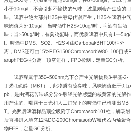
液态
SO2
等，添加量不超过
20mg/l
，在
8~10mg/l
。
SO2
含量
小于
10mg/l
，不会引起不愉快的气味，过量则会产生硫的口
味。啤酒中绝大部分
H2S
由酵母代谢产生，
H2S
在啤酒中气
味阈值为
5~10ug/l
。当啤酒中
H2S>10ug/l
时，啤酒有生酒
味；当
>50ug/l
时，有臭鸡蛋味，而优质啤酒中只有
1
—
5ug/
l
。啤酒中
DMS
、
SO2
、
H2S
可由
CarbopakBHT100
柱分
离，
DMS
还可由
15%PEG1500ChromasorbW80
–
100
目或
F
aruphPEG
柱分离，顶空进样，
FPD
检测，定量
GC
分析。
啤酒曝露于350
–
500nm
光下会产生光解物质
3-
甲基
-2-
丁烯
-1
硫醇（
MBT
），此物质有硫臭味，风味阈值低于
0.1p
pb
，是由酒花苦味成分异α
-
酸经光敏感型的核黄素的光解作
用产生的。曝露于日光和人工灯光下的啤酒中已检测出
MB
T
。光照后啤酒样品顶空吸附于
Chromasorb101
柱，解吸附
后直接进入填充
12%DC-200ChromasorbW
氟代乙丙烯聚合
物
FEP
，定量
GC
分析。