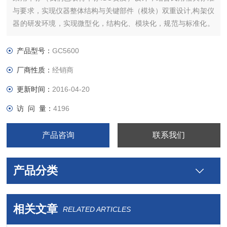
与要求，实现仪器整体结构与关键部件（模块）双重设计,构架仪
器的研发环境，实现微型化，结构化、模块化，规范与标准化。
在此基础上，搭建便携快速检测仪器基本的支撑系统，探讨高水
平的多维共享开发环境（模式）, 创立综合应用平台与产业化基
产品型号：
GC5600
地。
厂商性质：
经销商
更新时间：
2016-04-20
访 问 量：
4196
产品咨询
联系我们
产品分类
相关文章
RELATED ARTICLES