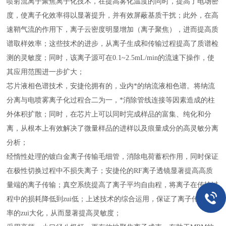
喷射流离子聚焦离子化技术，在提高雾化温度的同时，提高了电场密
度，使离子化效率得以显著提升，并有效屏蔽基质干扰；此外，在高
速鞘气流的作用下，离子云密度明显增加（离子聚焦），进而提高质
谱取样效率；这些技术的进步，从离子生成和传输过程提高了质谱检
测的灵敏度；同时，该离子源可在0.1~2.5mL/min的流速下操作，使
其应用范围进一步扩大；
芯片液相色谱技术，安捷伦拥有的，业内*的纳流液相色谱。将纳流
分离与电喷雾离子化过程合二为一，*消除管线连接等因素造成的柱
外体积扩散；同时，在芯片上可以同时完成样品的富集、纯化和分
离，从根本上有效解决了微量样品的进样以及痕量成分的高灵敏分离
分析；
经惰性处理的镀白金离子传输毛细管，消除电荷蓄积作用，同时保证
在极性切换过程中不损失离子；安捷伦的RF离子透镜显著提高高质
量端的离子传输；真空系统提高了离子平均自由程，将离子在传输过
程中的损耗降低到zui低；上述技术的综合运用，保证了离子传输效
率的zui大化，从而显著提高灵敏度；