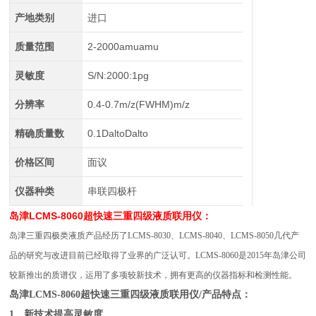
产地类别
进口
质量范围
2-2000amuamu
灵敏度
S/N:2000:1pg
分辨率
0.4-0.7m/z(FWHM)m/z
精确质量数
0.1DaltoDalto
价格区间
面议
仪器种类
串联四极杆
岛津LCMS-8060超快速三重四级液质联用仪：
岛津三重四极类液质产品经历了LCMS-8030、LCMS-8040、LCMS-8050几代产
品的研究与改进目前已经取得了业界的广泛认可。LCMS-8060是2015年岛津公司
较新推出的质谱仪，运用了多项较新技术，拥有更高的仪器指标和检测性能。
岛津LCMS-8060超快速三重四级液质联用仪/产品特点：
1、新技术提高灵敏度