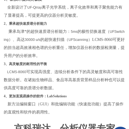
全新设计了
离子光学系统，离子化效率和离子聚焦能力有
UF-Qrray
了显著提高，可提更高的仪器分析灵敏度。
2、秉承超快速质谱分析能力
秉承岛津*的超快速质谱分析能力：
的极性切换速度（
5ms
UFSwitch
）、高达
的超快速扫描（
）LCMS-8060可更好
ing
30000 u/s
UFScanning
的担当超高效液相色谱的分析重任，增加仪器分析的数据检测量，提
升用户的分析效率。
3、高灵敏度的耐用性的平衡
可实现高强度、连续分析条件下的高灵敏度和高可靠性
LCMS-8060
数据分析。在诸如生物样品、食品等高基质背景样品分析种也可以提
供高度可靠的质谱分析数据。
4、更加直观易操作的软件：LabSolutions
新方法编辑窗口（GUI）和批编辑功能（快速批功能）提高了操作
的直观性和软件的易用性。
京科瑞达—分析仪器专家