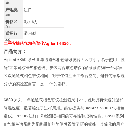
类
产地类
进口
别
价格区
3万-5万
间
适用行
通用型
业
二手安捷伦气相色谱仪Agilent 6850
：
产品简介：
Agilent 6850 系列 II 单通道气相色谱系统台面尺寸小，易于使用，性
能*可等同标准气相色谱。安装两台该色谱仪的台面面积与一台标准
的双通道气相色谱仪相同，对于任何注重工作台空间、进行简单常规
分析的实验室而言，是一个*的选择。
6850 系列 II 单通道气相色谱仪柱温箱尺寸小，因此拥有快速升温和
降温速度，显著缩短了进样周期。能够提供与 Agilent 7890B 气相色
谱仪、7890B 进样口和检测器相同的可靠性和成熟性能。6850 系列
II 气相色谱系统为系统维护的简便性设置了新的标准，其简化的用户