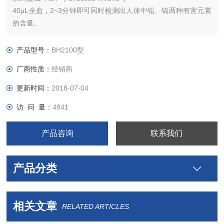
40μL全血，2~3分钟即可同时检测出人体中铅、镉两种有害元素
的含量。
工作原理：通过电加热使钨舟内的被测样品原子化, 产生大量基
态自由原子，从而吸收由空心阴极灯发射出的被测元素的特征谱
产品型号：
BH2100型
线，完成测量过程。钨舟原子吸收光谱仪
厂商性质：
经销商
更新时间：
2018-07-04
访 问 量：
4841
产品咨询
联系我们
产品分类
相关文章
RELATED ARTICLES