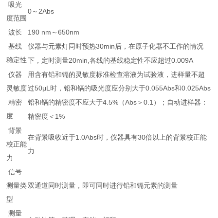
吸光
0
2Abs
～
度范围
190 nm
650nm
波长
～
仪器与元素灯同时预热
30min
基线
后，在原子化器不工作的情况
稳定性
20min,
0.009A
下，定时测量
各线的基线稳定性不应超过
用含有铅和镉的灵敏度标准检查溶液为试验液，进样量不超
仪器
过
50μL
0.055Abs
0.025Abs
灵敏度
时，铅和镉的吸光度应分别大于
和
铅和镉的精密度不应大于
4.5%
Abs
0.1
精密
（
＞
）；自动进样器：
度
1%
精密度＜
背景
在背景吸收近于
1.0Abs
30
时，仪器具有
倍以上的背景校正能
校正能
力
力
信号
双通道同时测量，即可同时进行铅和镉元素的测量
测量类
型
测量