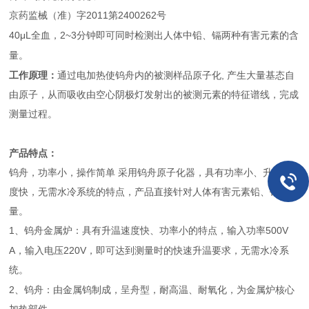
京药监械（准）字
2011
2400262
第
号
40μL
2~3
全血，
分钟即可同时检测出人体中铅、镉两种有害元素的含
量。
工作原理：
通过电加热使钨舟内的被测样品原子化
,
产生大量基态自
由原子，从而吸收由空心阴极灯发射出的被测元素的特征谱线，完成
测量过程。
产品特点：
钨舟，功率小，操作简单 采用钨舟原子化器，具有功率小、升温速
度快，无需水冷系统的特点，产品直接针对人体有害元素铅、镉的测
量。
1
500V
、钨舟金属炉：具有升温速度快、功率小的特点，输入功率
A
220V
，输入电压
，即可达到测量时的快速升温要求，无需水冷系
统。
2
、钨舟：由金属钨制成，呈舟型，耐高温、耐氧化，为金属炉核心