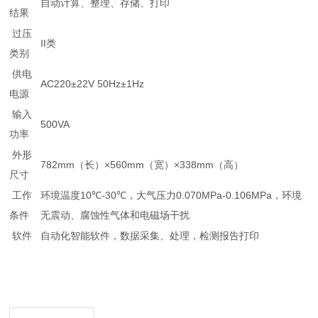
自动计算、整理、存储、打印
结果
过压
II
类
类别
供电
AC220±22V 50Hz±1Hz
电源
输入
500VA
功率
外形
782mm
×560mm
×338mm
（长）
（宽）
（高）
尺寸
环境温度
10℃-30℃
0.070MPa-0.106MPa
工作
，大气压力
，环境
条件
无震动、腐蚀性气体和电磁场干扰
自动化智能软件，数据采集、处理，检测报告打印
软件