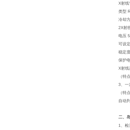
X射线
类型 
冷却方
2X射
电压 
可设定
稳定度
保护电
X射线
（特
3、一
（特
自动
二、岛
1、检