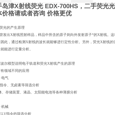
岛津X射线荧光 EDX-700HS
，二手荧光光
体价格请或者咨询 价格更优
线荧光的产生原理
线管发出X射线照射样品，样品中所含的原子则向外发射原子*的X射线。
。因此，通过检测X射线的波长就能够进行定性分析。另外，荧光X射线的
量就能进行定量分析。
用波尔模型说明电子轨道和荧光X射线产生的原理
所有领域不同的应用
子·电气
HS指令、无卤素等筛选分析
导体、存储装置、液晶、太阳能电池等各种薄膜分析
车·机械
对ELV指令的筛选分析