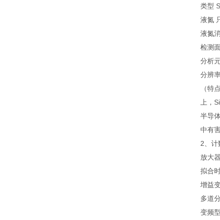
类型 
液氮 
液氮消
检测面
分析元
分辨率
（特
上，S
半导体
中有
2、计
放大
拟合时
增益变
多道分
变频型