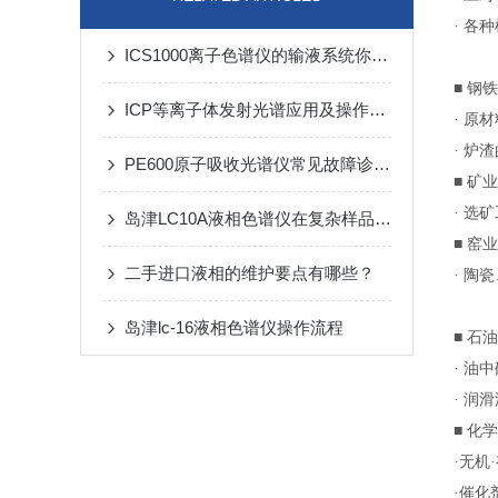
· 
ICS1000离子色谱仪的输液系统你了解多少？
■ 钢
ICP等离子体发射光谱应用及操作要点
· 原
· 炉
PE600原子吸收光谱仪常见故障诊断与排除指南
■ 矿业
· 选
岛津LC10A液相色谱仪在复杂样品分析中的优势
■ 窑业
二手进口液相的维护要点有哪些？
· 陶
岛津lc-16液相色谱仪操作流程
■ 石
· 油
· 润
■ 化
·无机
·催