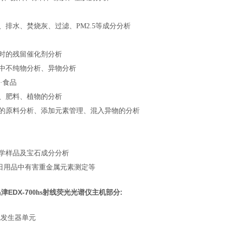
壤、排水、焚烧灰、过滤、PM2.5等成分分析
成时的残留催化剂分析
药中不纯物分析、异物分析
业·食品
壤、肥料、植物的分析
品的原料分析、添加元素管理、混入异物的分析
古学样品及宝石成分分析
·日用品中有害重金属元素测定等
津EDX-7
射线荧光光谱仪主机部分:
00hs
线发生器单元