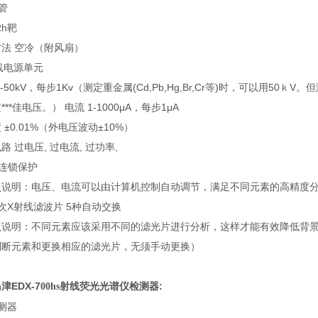
管
Rh靶
法 空冷（附风扇）
线电源单元
5-50kV，每步1Kv（测定重金属(Cd,Pb,Hg,Br,Cr等)时，可以用50
***佳电压。） 电流 1-1000μA，每步1μA
 ±0.01%（外电压波动±10%）
路 过电压, 过电流, 过功率,
连锁保护
点说明：电压、电流可以由计算机控制自动调节，满足不同元素的高精度分析
次X射线滤波片 5种自动交换
点说明：不同元素应该采用不同的滤光片进行分析，这样才能有效降低背景，
判断元素和更换相应的滤光片，无须手动更换）
津EDX-7
射线荧光光谱仪检测器:
00hs
测器