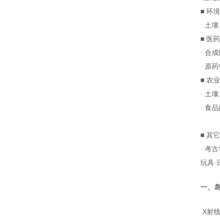
■ 环境
· 土
■ 医药
· 合
· 原
■ 农
· 土
· 食
■ 其它
· 考
玩具
一、岛
X射