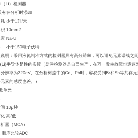
Si（Li）检测器
只有在分析时添加
耗 少于1升/天
积 10mm2
素 Na-U
 ：小于150电子伏特
点说明：采用液氮制冷方式的检测器具有高分辨率，可以避免元素谱线之
i(Li)半导体是性的实绩（岛津检测器是自己生产，在万一发生故障也迅速对
分辨率为220eV、在分析树脂中的Cd、Pb时，容易受到Br和Sb等
害元素的感度也差。）
数单元
器
间 10μ秒
化 高/低
析器（MCA）
 顺序比较ADC