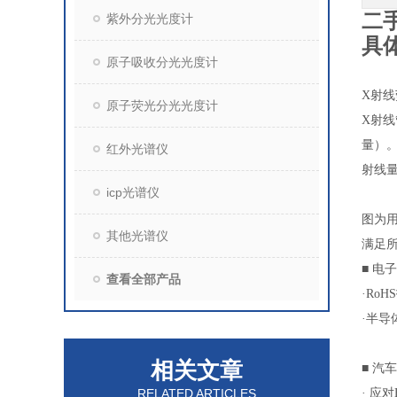
二手
紫外分光光度计
具
原子吸收分光光度计
X射
原子荧光分光光度计
X射
量）
红外光谱仪
射线
icp光谱仪
图为
其他光谱仪
满足
■ 电
查看全部产品
·Ro
·半
相关文章
■ 汽
RELATED ARTICLES
· 应