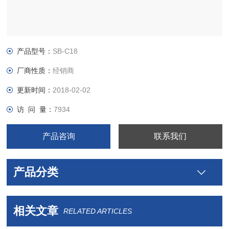
产品型号：
SB-C18
厂商性质：
经销商
ZORBAX StableBond 色谱柱使用的，*的，单官能团硅烷，其具
有较大的二异丁基（SB-C18）或二异丙基（SB-C8.SB-C3.SB-
更新时间：
2018-02-02
Phenyl.SB-Cn和SB-AQ）侧链基团，空间位阻关键的硅氧烷键合
访 问 量：
7934
到硅胶表面，以避免在底PH条件下水解破坏，为了在酸性流动相
条件下提供良好的稳定性并使寿命Z长，重现性Z，StableBond
产品咨询
联系我们
填料
产品分类
相关文章
RELATED ARTICLES