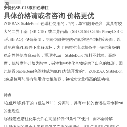
期
安捷伦SB-C18液相色谱柱
具体价格请或者咨询 价格更优
ZORBAX StableBond 色谱柱使用的，*的，单官能团硅烷，其具有较
大的二异丁基（SB-C18）或二异丙基（SB-C8.SB-C3.SB-Phenyl.SB-C
n和SB-AQ）侧链基团，空间位阻关键的硅氧烷键合到硅胶表面，以
避免在底PH条件下水解破坏，为了在酸性流动相条件下提供良好的
稳定性并使寿命zui长，重现性zui，StableBond 填料不封端。高纯
度，低酸度的硅胶为酸性，碱性和中性化合物提供了出色的峰形，因
此使得StableBond色谱柱成为低PH方法开发的*。ZORBAX StableBon
d色谱柱可与所有常用流动相兼容，包括水含量很高的流动相。
特点
l在低PH条件下的（低达PH 1）分离时，具有zui长的色谱柱寿命和zui
的重现性
l的稳定色谱柱化学允许在高温和低pH条件下使用，而不会降解
l六种不同的键合固定相提供了广泛的选择性。SB-C18 SB-C8 SB-C