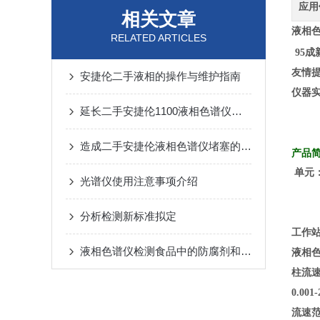
应用
相关文章
液相
RELATED ARTICLES
95成
友情提
安捷伦二手液相的操作与维护指南
仪器
延长二手安捷伦1100液相色谱仪使用寿命的秘诀
造成二手安捷伦液相色谱仪堵塞的原因有哪些
产品
单元：
光谱仪使用注意事项介绍
柱温
检测
分析检测新标准拟定
工作
液相色谱仪检测食品中的防腐剂和甜味剂
液相
柱流速范
0.00
流速范围