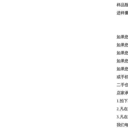
样品瓶
进样量：0
如果
如果
如果您
如果
如果
或手
二手
店家
1.拍
2.凡
3.凡
我们