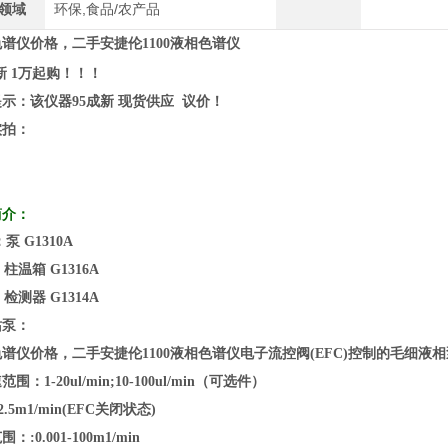
领域
环保,食品/农产品
色谱仪价格，
二手安捷伦1100液相色谱仪
新 1万起购！！！
示：该仪器95成新 现货供应 议价！
实拍：
简介：
泵 G1310A
箱 G1316A
器 G1314A
站泵：
色谱仪价格，
二手安捷伦1100液相色谱仪
电子流控阀(EFC)控制的毛细液
围：1-20ul/min;10-100ul/min（可选件）
1-2.5m1/min(EFC关闭状态)
：:0.001-100m1/min