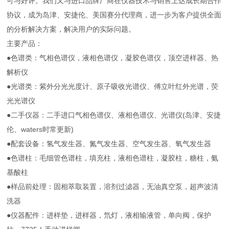
可与好评。我们又与进口品牌厂商在仪器技术与销售上达成长期合作
协议，成为岛津、安捷伦、美国赛分代理商，进一步为客户提供全面
的分析解决方案，解决用户的实际问题。
主要产品：
●色谱类：气相色谱仪，液相色谱仪，凝胶色谱仪，顶空进样器、热
解析仪
●光谱类：紫外分光光度计、原子吸收光谱仪、傅立叶红外光谱，荧
光光谱仪
●二手仪器：二手进口气相色谱仪、液相色谱仪、光谱仪(岛津、安捷
伦、waters时常更新)
●配套设备：氢气发生器、氮气发生器、空气发生器、氧气发生器
●色谱柱：毛细管色谱柱，填充柱，液相色谱柱，凝胶柱，糖柱，氨
基酸柱
●样品前处理：固相萃取装置，溶剂过滤器，无油真空泵，超声波清
洗器
●仪器配件：进样垫，进样器，氘灯，液相输液管，单向阀，保护