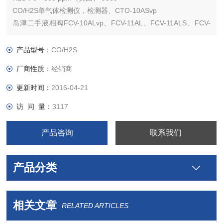
CO/H2S单气体检测仪，检测器、CTO-10ASvp
岛津二手液相阀FCV-10ALvp、FCV-11AL、FCV-11ALS、FCV-
12AH、FCV-13AL、FCV-14AH、FCV-7Al、FRC-10A、FCV-
130AL
产品型号：
CO/H2S
岛津二手液相脱气单元DGU-12A、DGU-14A、
厂商性质：
经销商
更新时间：
2016-04-21
访 问 量：
3117
产品咨询
联系我们
产品分类
相关文章
RELATED ARTICLES