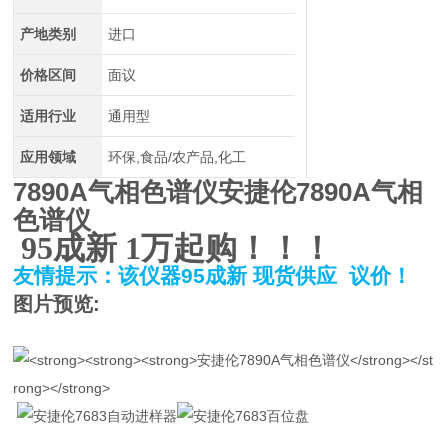
产地类别
进口
价格区间
面议
适用行业
通用型
应用领域
环保,食品/农产品,化工
7890A气相色谱仪
安捷伦7890A气相
色谱仪
95
成新
1
万起购！！！
友情提示：该仪器
95
成新
现货供应
议价！
图片预览: