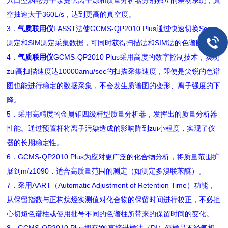
入口型涡轮分子泵提供离子源和质量分析器分别独立的差动系统，真
空抽速大于360L/s，达到更高的真空度。
3．
气质联用仪
FASST法使GCMS-QP2010 Plus通过快速切换Scan
测定和SIM测定采集数据，可同时获得扫描法和SIM法的色谱图。
4．
气质联用仪
GCMS-QP2010 Plus采用高度的数字控制技术，实现
zui高扫描速度达10000amu/sec的扫描采集速度，即使是尖锐的色谱
图也能进行稳定的数据采集，不会发生质谱图的变形、离子强度的下
降。
5．采用高精度的金属钼四级杆型质量分析器，发挥出的质量分析器
性能。通过预置杆将离子污染造成的影响降到zui小程度，实现了仪
器的长期稳定性。
6．GCMS-QP2010 Plus为应对更广泛的化合物分析，将质量范围扩
展到m/z1090，适合高质量范围的测定（如测定多溴联苯醚）。
7．采用AART（Automatic Adjustment of Retention Time）功能，
从保留指数与正构烷烃实测值对化合物的保留时间进行校正，不必担
心切短色谱柱或使用批号不同的色谱柱所带来的保留时间的变化。