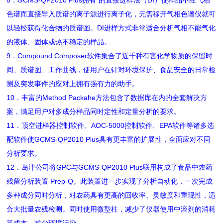
8．GCMS-QP2010 Plus拥有*的直接进样法（DI）使样品不经气相
色谱而直接导入质谱的离子源进行离子化，无需移开气相色谱仪就可
以轻松获得化合物的质谱图。DI进样方式非常适合分析气相不能气化
的液体、固体或热不稳定的样品。
9．Compound Composer软件集合了近千种有害化学物质的保留时
间、质谱图、工作曲线，使用户在针对环境保护、食品安全的日常检
测及突发事件的应对上拥有强有力的助手。
10．丰富的Method Packahe方法包含了数据库在内的全套解决方
案，满足用户对多成分样品同时定性和定量分析的要求。
11．顶空进样器控制软件、AOC-5000控制软件、EPA软件等诸多选
配软件使GCMS-QP2010 Plus具有更丰富的扩展性，全面应对不同
分析要求。
12．岛津公司将GPC与GCMS-QP2010 Plus联用构成了食品中农药
残留分析装置 Prep-Q。此装置进一步实现了分析自动化，一次完成
多种成分同时分析，对农药具有更高的回收率、灵敏度和重现性，适
合大批量农残检测。同时使用微型柱，减少了仪器使用中溶剂的消耗