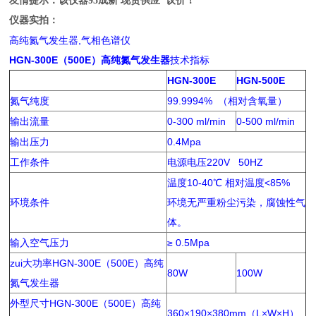
友情提示：该仪器95成新 现货供应 议价！
仪器实拍：
高纯氮气发生器,气相色谱仪
HGN-300E（500E）高纯氮气发生器
技术指标
HGN-300E
HGN-500E
氮气纯度
99.9994% （相对含氧量）
输出流量
0-300 ml/min
0-500 ml/min
输出压力
0.4Mpa
工作条件
电源电压220V 50HZ
温度10-40℃ 相对温度<85%
环境条件
环境无严重粉尘污染，腐蚀性气
体。
输入空气压力
≥ 0.5Mpa
zui大功率HGN-300E（500E）高纯
80W
100W
氮气发生器
外型尺寸HGN-300E（500E）高纯
360×190×380mm（L×W×H）