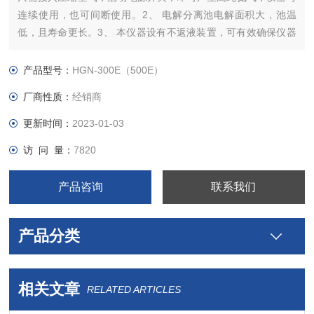
连续使用，也可间断使用。2、 电解分离池电解面积大，池温
低，且寿命更长。3、 本仪器设有不返液装置，可有效确保仪器
无返液现象。4、 开机时设有自动排空装置，使用时具有稳定的
跟踪输出，断电后有自动关闭气路功能。高纯氮气发生器,气相色
产品型号：
HGN-300E（500E）
谱仪
厂商性质：
经销商
更新时间：
2023-01-03
访 问 量：
7820
产品咨询
联系我们
产品分类
相关文章
RELATED ARTICLES