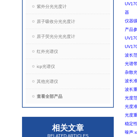
UV1
紫外分光光度计
器
仪器级
原子吸收分光光度计
产品
原子荧光分光光度计
UV1
UV1
红外光谱仪
波长范围
光谱带
icp光谱仪
杂散光:
波长准确
其他光谱仪
波长重
查看全部产品
光度范围
光度准确
光度重
稳定性:
相关文章
噪声:≤±
RELATED ARTICLES