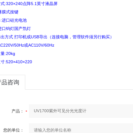
式:320×240点阵5.1英寸液晶屏
薄膜式按键
:进口硅光电池
进口钨灯国产氘灯
出方式 打印机或USB导出（连接电脑，管理软件须另行购买）
C220V/50Hz或AC110V/60Hz
量:20kg
:520×410×220
产品咨询
产品：
您的单位：