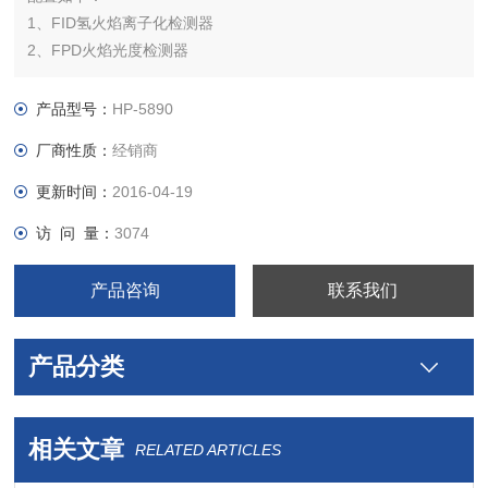
1、FID氢火焰离子化检测器
2、FPD火焰光度检测器
3、毛细管进样系统，分流/不分流功能
4、配置中文版色谱工作站
产品型号：
HP-5890
安捷伦气相色谱仪（85成新）
厂商性质：
经销商
5、30m毛细管色谱柱1根
售价：电议，保修三个月
更新时间：
2016-04-19
访 问 量：
3074
产品咨询
联系我们
产品分类
相关文章
RELATED ARTICLES