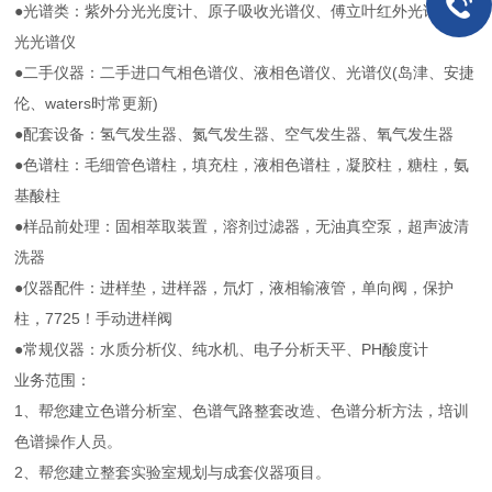
●光谱类：紫外分光光度计、原子吸收光谱仪、傅立叶红外光谱，荧
光光谱仪
●二手仪器：二手进口气相色谱仪、液相色谱仪、光谱仪(岛津、安捷
伦、waters时常更新)
●配套设备：氢气发生器、氮气发生器、空气发生器、氧气发生器
●色谱柱：毛细管色谱柱，填充柱，液相色谱柱，凝胶柱，糖柱，氨
基酸柱
●样品前处理：固相萃取装置，溶剂过滤器，无油真空泵，超声波清
洗器
●仪器配件：进样垫，进样器，氘灯，液相输液管，单向阀，保护
柱，7725！手动进样阀
●常规仪器：水质分析仪、纯水机、电子分析天平、PH酸度计
业务范围：
1、帮您建立色谱分析室、色谱气路整套改造、色谱分析方法，培训
色谱操作人员。
2、帮您建立整套实验室规划与成套仪器项目。