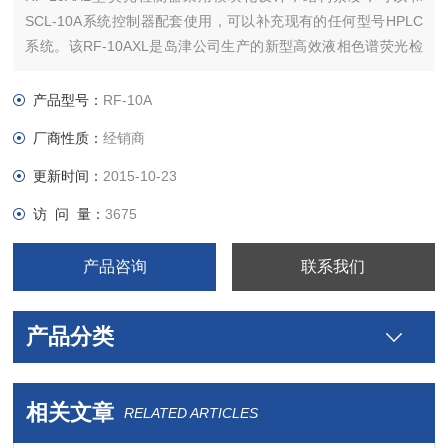
SCL-10A系统控制器配套使用，可以补充现有的任何型号HPLC
系统。该RF-10AXL是岛津公司生产的新型高效液相色谱荧光检
测器，采用光源、反光镜、光源补偿方式得以改进的新光学系
统，实现了纯水拉曼S/N大于300。
产品型号：
RF-10A
厂商性质：
经销商
更新时间：
2015-10-23
访 问 量：
3675
产品咨询
联系我们
产品分类
相关文章
RELATED ARTICLES