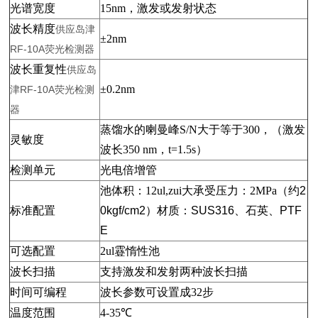
光谱宽度
15nm
，激发或发射状态
波长精度
供应岛津
±2nm
RF-10A荧光检测器
波长重复性
供应岛
±0.2nm
津RF-10A荧光检测
器
蒸馏水的喇曼峰S/N大于等于300，（激发
灵敏度
波长350 nm，t=1.5s）
检测单元
光电倍增管
池体积：12ul,zui大承受压力：2MPa（约
2
标准配置
0kgf/cm2
）材质：
SUS316
、石英、
PTF
E
可选配置
2ul
霯惰性池
波长扫描
支持激发和发射两种波长扫描
时间可编程
波长参数可设置成32步
温度范围
4-35
℃