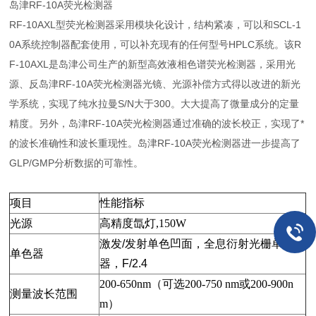
岛津RF-10A荧光检测器
RF-10AXL型荧光检测器采用模块化设计，结构紧凑，可以和SCL-1
0A系统控制器配套使用，可以补充现有的任何型号HPLC系统。该R
F-10AXL是岛津公司生产的新型高效液相色谱荧光检测器，采用光
源、反岛津RF-10A荧光检测器光镜、光源补偿方式得以改进的新光
学系统，实现了纯水拉曼S/N大于300。大大提高了微量成分的定量
精度。另外，岛津RF-10A荧光检测器通过准确的波长校正，实现了*
的波长准确性和波长重现性。岛津RF-10A荧光检测器进一步提高了
GLP/GMP分析数据的可靠性。
项目
性能指标
光源
高精度
氙灯,150W
激发
/
发射单色
凹面，全息衍射光栅单色
单色器
器，
F/2.4
200-650nm
（可选200-750 nm或200-900n
测量
波长范围
m）