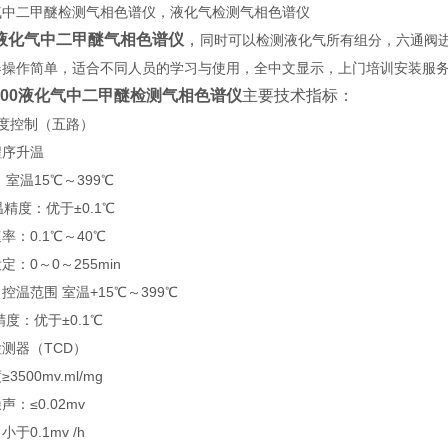
气中二甲醚检测气相色谱仪，液化气检测气相色谱仪
液化气中二甲醚气相色谱仪
，
同时可以检测液化气所有组分，六通阀
器操作简单，适合不同人员的学习与使用，全中文显示，上门培训安装服
6900液化气中二甲醚检测气相色谱仪
主要技术指标：
温度控制（五路）
程序升温
 室温15℃～399℃
度：优于±0.1℃
率：0.1℃～40℃
定：0～0～255min
控温范围 室温+15℃～399℃
度：优于±0.1℃
测器（TCD）
3500mv.ml/mg
声：≤0.02mv
于0.1mv /h