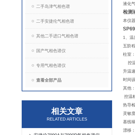
液化
二手岛津气相色谱
检测
本仪
二手安捷伦气相色谱
SP
其他二手进口气相色谱
1、
五阶
国产气相色谱仪
柱室：
控温精
专用气相色谱仪
升温速
时间设
查看全部产品
其他：
控温精
热导检
相关文章
灵敏度≥
RELATED ARTICLES
基线噪
漂移：小