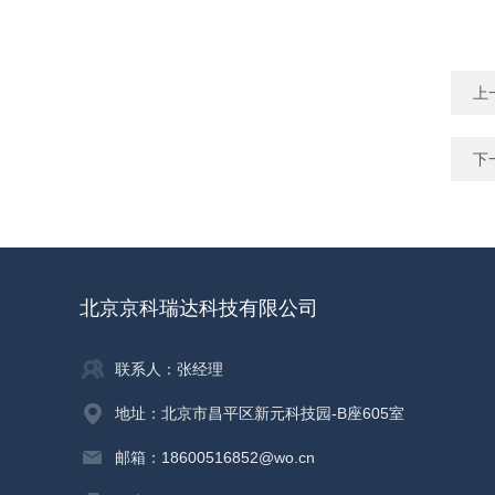
上
下
北京京科瑞达科技有限公司
联系人：张经理
地址：北京市昌平区新元科技园-B座605室
邮箱：18600516852@wo.cn