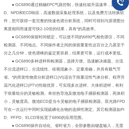
● GC6890通过精确EPC气路控制，快速柱箱升温速率，超速FI
D、NPD和ECD响应，高速数据采集处理系统，以及免费方法转换软
件，您可获得一套完整的快速色谱分析系统，同时可得到与原谱图分
离度相同而速度可快2-10倍的结果，具有*的高效率。
● GC6890保留时间锁定，可以使不同的6890气相色谱仪，不同
检测器、不同地点。不同操作者之间的保留重复性达百分之几甚至千
分之几分钟，使色谱峰的鉴定更容易，结果更可靠，运行成本更低。
● GC6890多种进样和检测器，选择方便。迅速解决难题。分流
不分流进样口，分流线性、歧视现象小、定量准确，并具有载气节
省。*的挥发性物质分析进样口(VI)适合于痕量活性气体分析。程序升
温汽化进样口(PTV)性能优异，可实现多次进样、大体积进样，有利
于痕量组分的灵敏检测。单丝热导池及微池电子捕获检测器，死体积
小，灵敏度高。微池ECD是当今灵敏的电子捕获检测器。双光路FPD
可在一次运行中同时实现硫磷化合物的选择性测定。其它检测器如PI
D、PFPD、ELCD等拓宽了6890的应用范围。
● GC6890操作自动化、省时省力，全部参数由键盘输入，无需