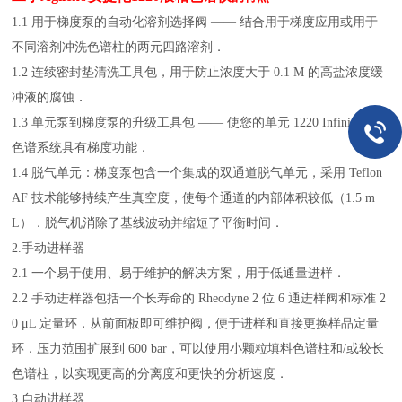
1.1 用于梯度泵的自动化溶剂选择阀 —— 结合用于梯度应用或用于
不同溶剂冲洗色谱柱的两元四路溶剂．
1.2 连续密封垫清洗工具包，用于防止浓度大于 0.1 M 的高盐浓度缓
冲液的腐蚀．
1.3 单元泵到梯度泵的升级工具包 —— 使您的单元 1220 Infinity 液相
色谱系统具有梯度功能．
1.4 脱气单元：梯度泵包含一个集成的双通道脱气单元，采用 Teflon
AF 技术能够持续产生真空度，使每个通道的内部体积较低（1.5 m
L）．脱气机消除了基线波动并缩短了平衡时间．
2.手动进样器
2.1 一个易于使用、易于维护的解决方案，用于低通量进样．
2.2 手动进样器包括一个长寿命的 Rheodyne 2 位 6 通进样阀和标准 2
0 μL 定量环．从前面板即可维护阀，便于进样和直接更换样品定量
环．压力范围扩展到 600 bar，可以使用小颗粒填料色谱柱和/或较长
色谱柱，以实现更高的分离度和更快的分析速度．
3.自动进样器