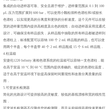
集成的自动进样器可靠、安全且易于维护，进样量范围从 0.1 到 100
μL.压力范围扩展到 600 bar，可以使用小颗粒填料色谱柱和/或较长
色谱柱，以实现更高的分离度和更快的分析速度。这个元件可以在较
宽的进样量范围内提供高精度及出色的线性．自动进样器采用流通式
设计，可确保没有样品损失．从样品瓶中抽取的所有样品都被进样到
色谱柱上．标准配置可以容纳 100 个 2 mL 样品瓶的样品，也可以使
用两个半盘，每个半盘带 40 个 2 mL 样品瓶或 15 个 6 mL 样品瓶．
4.柱温箱
安捷伦1220 Infinity 液相色谱系统的柱温箱可以容纳一支色谱柱．能
在高于室温 10 °C 到 60 °C 范围内提供准确的、稳定的色谱柱温度，
适于在高于室温环境下欲提高保留时间重现性和改善分离质量的应
用．
5.可变波长检测器
简化的光路设计可提供较高的灵敏度、较低的基线漂移和宽的线性范
围．
可变波长检测器不仅降低您的检测限，而且从前端很容易快速更换灯