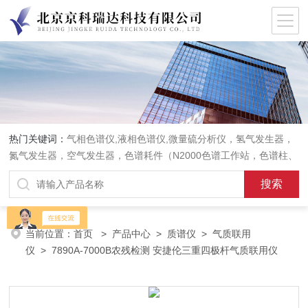
热门关键词：
气相色谱仪,液相色谱仪,微量硫分析仪，氢气发生器，
氮气发生器，空气发生器，色谱耗件（N2000色谱工作站，色谱柱、
阀件、进样器、色谱担体），顶空进样器，热解析仪，紫外分光光度
计，原子吸收分光光度计，傅立叶红外光谱仪，分析天平等常规实验
室产品。
当前位置：
首页
>
产品中心
>
质谱仪
>
气质联用
仪
> 7890A-7000B农残检测 安捷伦三重四极杆气质联用仪