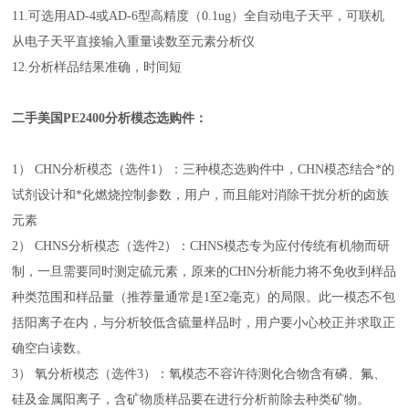
11.可选用AD-4或AD-6型高精度（0.1ug）全自动电子天平，可联机
从电子天平直接输入重量读数至元素分析仪
12.分析样品结果准确，时间短
二手美国PE2400分析模态选购件：
1） CHN分析模态（选件1）：三种模态选购件中，CHN模态结合*的
试剂设计和*化燃烧控制参数，用户，而且能对消除干扰分析的卤族
元素
2） CHNS分析模态（选件2）：CHNS模态专为应付传统有机物而研
制，一旦需要同时测定硫元素，原来的CHN分析能力将不免收到样品
种类范围和样品量（推荐量通常是1至2毫克）的局限。此一模态不包
括阳离子在内，与分析较低含硫量样品时，用户要小心校正并求取正
确空白读数。
3） 氧分析模态（选件3）：氧模态不容许待测化合物含有磷、氟、
硅及金属阳离子，含矿物质样品要在进行分析前除去种类矿物。