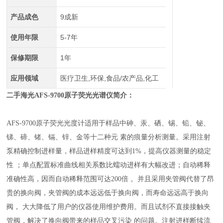
产品成色
9成新
使用年限
5-7年
保修期限
1年
应用领域
医疗卫生,环保,食品/农产品,化工
二手海光AFS-9700原子荧光光谱仪
简介：
AFS-9700原子荧光光度计适用于样品中砷、汞、硒、锡、铅、铋、
锑、碲、锗、镉、锌、金等十二种元 素的痕量分析测量。采用注射
泵精确控制进样量，样品进样精度可达到1%，提高仪器测量的稳定
性 ；单点配置标准曲线相关系数比蠕动进样有大幅改进；自动稀释
准确性高，因而自动稀释范围可达200倍 。并且采用夹管阀代替了昂
贵的换向阀，夹管阀的成本远远低于换向阀，而寿命远远高于换向
阀， 大大降低了用户的仪器使用维护费用。而且试剂不直接接触夹
管阀，解决了换向阀带来的样品交叉污染 的问题。注射进样断续流