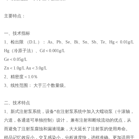
主要特点：
一、技术指标
1、检出限 （D.L.）： As、Pb、Se、Bi、Sn、Sb、Te、Hg＜ 0.01g/L
Hg（冷原子法）、Cd＜0.001g/L
Ge＜0.05g/L
Zn＜1.0g/L Au＜3.0g/L
2、精密度＜1.0％
3、线性范围： 大于三个数量级。
二、技术特点
1、新式注射泵系统，设备*在注射泵系统中加入大蠕动泵（十滚轴，
六道，各通道可单独控制）设计， 兼有注射和断续流动的优点，从
而避免了注射泵腐蚀和漏液现象，大大延长了注射泵的使用寿命。
样品记忆效应小，交叉感染小，分析速度快，进样准确。更加适用于