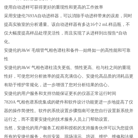
使用自动进样可获得更好的重现性和更高的工作效率
采用安捷伦7693A自动进样器，可以消除手动进样带来的误差，同时
提高实验室的分析通量。该自动进样器有多达16个2 mL样品瓶，不
仅大幅度提高样品处理灵活性，而且实现了从进样到出报告*自动
化。
安捷伦的J&W 毛细管气相色谱柱和备件—始终如一的高性能和可靠
性
安捷伦的J&W 气相色谱柱流失更低、惰性更高、柱与柱之间的重现
性好，可使您对分析效率的提高充满信心。安捷伦高品质的消耗品更
有助于维护常规化，进一步增强了您对分析结果的信心。
安捷伦的用户服务和支持功能保证更长的仪器正常运行时间
7820A 气相色谱系统集成的硬件和软件设计功能更进一步地提高了仪
器的操作简便性。软件的系统设置步骤指南可使您自行设置新系统并
运行之，而不需要安捷伦的技术服务人员上门帮助设置。
当然，安捷伦的用户服务工程师和授权的支持服务伙伴可以为您提供
所有的安捷伦服务，包括安装、现场演示、培训、维护、维修和法规