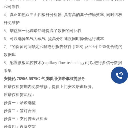
和可靠性
4、真正加热双曲面四极杆分析器, 具有高的离子传输效率, 同时四极
杆免维护
5、增益归一化调谐功能提高了数据的可比性
6、可以选择氢气为载气, 提高分析速度同时降低运行成本
7、*的保留时间锁定和解卷积报告软件 (DRS) 及926个DRS化合物的
数据库
8、配置微板流控技术(capillary flow technology)可以进行多信号数据
采集
安捷伦 7890A-5975C 气质联用仪维修租赁
服务
质谱仪租赁期内免费维修，提供上门安装培训服务。
质谱仪租赁流程：
步骤一：洽谈选型
步骤二：签订合同
步骤三：支付押金及租金
步骤四：设备交货