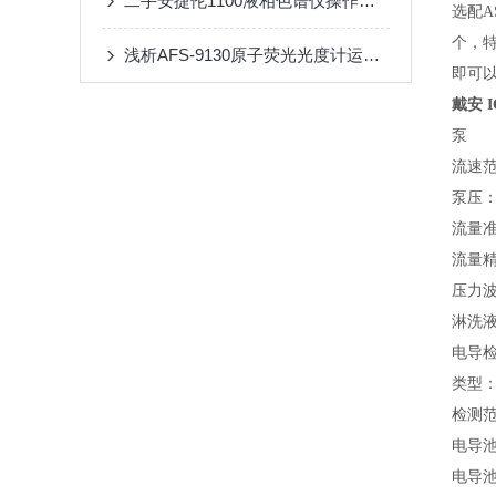
二手安捷伦1100液相色谱仪操作中那些需要注意的事项
选配A
个，特
浅析AFS-9130原子荧光光度计运用时留意的那些事项
即可
戴安 
泵
流速范
泵压：5
流量准
流量精
压力波
淋洗液
电导
类型
检测范围
电导
电导池