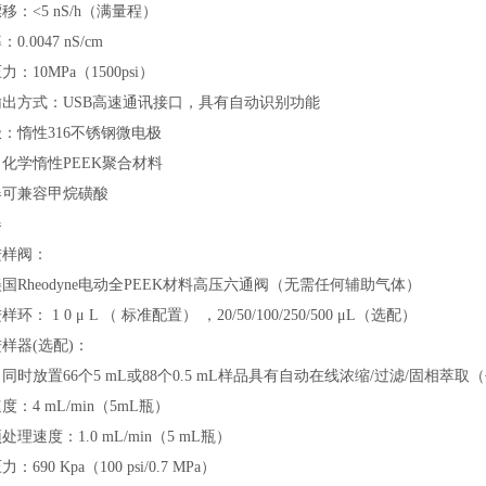
移：<5 nS/h（满量程）
0.0047 nS/cm
：10MPa（1500psi）
输出方式：USB高速通讯接口，具有自动识别功能
：惰性316不锈钢微电极
化学惰性PEEK聚合材料
器可兼容甲烷磺酸
器
进样阀：
国Rheodyne电动全PEEK材料高压六通阀（无需任何辅助气体）
环： 1 0 μ L （ 标准配置） ，20/50/100/250/500 μL（选配）
样器(选配)：
同时放置66个5 mL或88个0.5 mL样品具有自动在线浓缩/过滤/固相
度：4 mL/min（5mL瓶）
处理速度：1.0 mL/min（5 mL瓶）
：690 Kpa（100 psi/0.7 MPa）