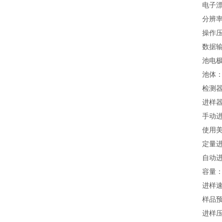
电子漂
分辨率：
操作压力
数据
池电极
池体：
检测
进样
手动
使用美
定量进样
自动进
容量：
进样速
样品预
进样压力