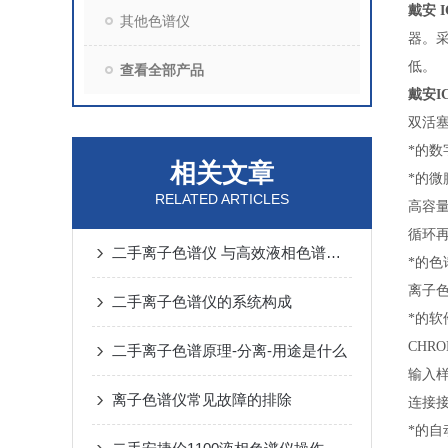
戴安 
其他色谱仪
器。
低。
查看全部产品
戴安I
双活
*的
相关文章
*的微
RELATED ARTICLES
高容
循环
二手离子色谱仪 与高效液相色谱的差异
*的色
离子
二手离子色谱仪的系统构成
*的
CHR
二手离子色谱原理-分离-用途是什么
输入样
离子色谱仪常见故障的排除
连接
*的自