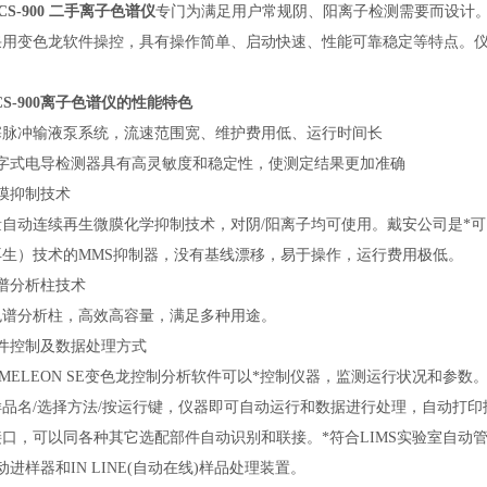
ICS-900 二手离子色谱仪
专门为满足用户常规阴、阳离子检测需要而设计
采用变色龙软件操控，具有操作简单、启动快速、性能可靠稳定等特点。
CS-900离子色谱仪的性能特色
塞脉冲输液泵系统，流速范围宽、维护费用低、运行时间长
数字式电导检测器具有高灵敏度和稳定性，使测定结果更加准确
膜抑制技术
量自动连续再生微膜化学抑制技术，对阴/阳离子均可使用。戴安公司是*可
再生）技术的MMS抑制器，没有基线漂移，易于操作，运行费用极低。
谱分析柱技术
色谱分析柱，高效高容量，满足多种用途。
软件控制及数据处理方式
OMELEON SE变色龙控制分析软件可以*控制仪器，监测运行状况和参数。
品名/选择方法/按运行键，仪器即可自动运行和数据进行处理，自动打印报
接口，可以同各种其它选配部件自动识别和联接。*符合LIMS实验室自动
动进样器和IN LINE(自动在线)样品处理装置。