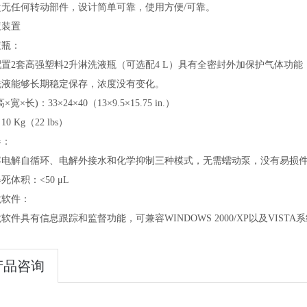
盘无任何转动部件，设计简单可靠，使用方便/可靠。
液装置
液瓶：
置2套高强塑料2升淋洗液瓶（可选配4 L）具有全密封外加保护气体功能
洗液能够长期稳定保存，浓度没有变化。
×宽×长)：33×24×40（13×9.5×15.75 in.）
0 Kg（22 lbs）
器：
容电解自循环、电解外接水和化学抑制三种模式，无需蠕动泵，没有易损
死体积：<50 μL
龙软件：
软件具有信息跟踪和监督功能，可兼容WINDOWS 2000/XP以及VIST
产品咨询