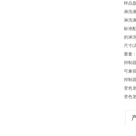
样品
淋洗
淋洗
标准配
的淋
尺寸(高
重量：1
抑制
可兼
抑制器
变色
变色龙