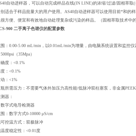
S40自动进样器，可以自动完成样品在线(IN LINE)的浓缩/过滤/固相
别适合于样品批量大的用户使用。AS40自动进样器可以使用目前*和的样
以很方便、便宜和有效地自动处理复杂或污染的样品。（固相萃取技术中
ICS-900 二手离子色谱仪
的配置参数
围：0.00-5.00 mL/min，以0.01mL/min为增量，由电脑系统设置和监
000psi（35Mpa）
确度：<0.1%
度：<0.1%
动：<1%
瓶所需压力：不需要气体外加压力高性能/低脉冲双柱塞泵，非金属PEE
检测器：
：数字式电导检测器
：数字方式0-10000 μS/cm
池可控温方式：双极脉冲
温度稳定性：<0.01度