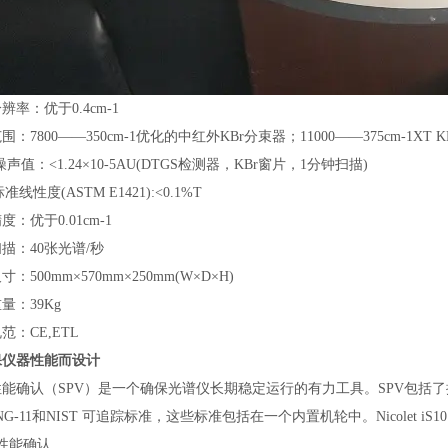
辨率：优于0.4cm-1
围：7800——350cm-1优化的中红外KBr分束器；11000——375cm-1X
噪声值：<1.24×10-5AU(DTGS检测器，KBr窗片，1分钟扫描)
标准线性度(ASTM E1421):<0.1%T
度：优于0.01cm-1
描：40张光谱/秒
：500mm×570mm×250mm(W×D×H)
量：39Kg
范：CE,ETL
保仪器性能而设计
能确认（SPV）是一个确保光谱仪长期稳定运行的有力工具。SPV包括了按
tt NG-11和NIST 可追踪标准，这些标准包括在一个内置机轮中。Nicolet
性能确认