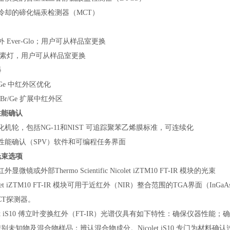
冷却的碲化镉汞检测器（MCT）
外 Ever-Glo；用户可从样品室更换
卤素灯，用户可从样品室更换
器
/Ge 中红外区优化
KBr/Ge 扩展中红外区
性能确认
化机轮，包括NG-11和NIST 可追踪聚苯乙烯膜标准，可连续化
性能确认（SPV）软件和可编程任务界面
光束选项
外显微镜或外部Thermo Scientific Nicolet iZTM10 FT-IR 模块的光束
colet iZTM10 FT-IR 模块可用于近红外（NIR）整合范围的TGA界面
CT探测器。
olet iS10 傅立叶变换红外（FT-IR）光谱仪具有如下特性：确保仪器
别未知物及混合物样品；辨认混合物成分。Nicolet iS10 专门为材