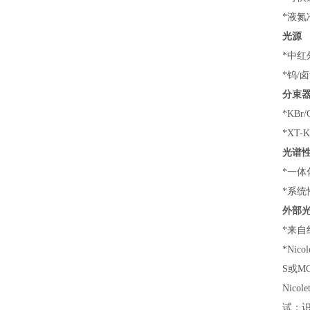
*液氮
光源
*中红
*钨/
分束
*KBr
*XT-
光谱
*一体
*系统
外部
*来自红
*Ni
S或M
Nic
试；识