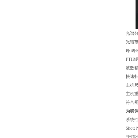
光谱分
光谱范
峰-峰
FTIR
波数精
快速扫
主机尺寸
主机重
符合规
为确
系统性
Sho
*日常