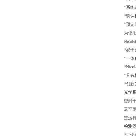
*系统
*确认
*预定
为使
Nic
*易
*一体
*Nic
*具
*创
光学
密封
器至
定运
检测
*可快