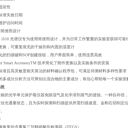
适应性
标准失效日期
维护访问时间
用简便而设计
olet iS10 光谱仪专为使用简便而设计，并为日常工作繁重的实验室获得
于更换，可重复填充的干燥剂和内置的湿度计
化的扫描键和SOP创建按钮，用户界面简单，使用连贯高效
olet Smart AccessoryTM 技术简化了附件更换以及实验条件的安装
有标准且高灵敏度相关算法的材料确认程序包，可满足待测材料多样性要求
新的多成分分析方法可辨别出混合物的主要成分，有信心帮助每一个实验室
系统
干燥的光学单元保护着仪器免除湿气及化学溶剂蒸气的侵蚀。一种自补偿
更
佳光通量状态，且为实时探测和扫描提供所需扫描速度。金刚石切削定
行。
器
速恢复的含重氢三甘醇硫酸盐检测器（DTGS）