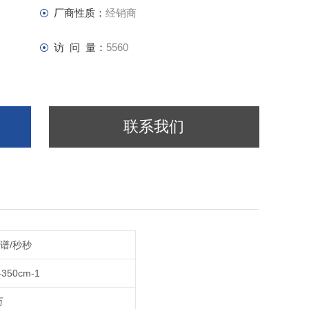
厂商性质：
经销商
访 问 量：
5560
联系我们
光谱/秒秒
350cm-1
万