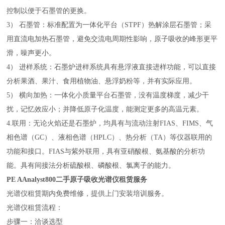
控制以便于石墨管的更换。
3） 石墨管：标准配置为一体化平台（STPF）热解涂层石墨管；采
用直流电加热石墨管，避免交流电周期性影响，原子吸收的峰形更平
滑，噪声更小。
4） 进样系统：石墨炉进样系统具有悬浮液直接进样功能，可以直接
分析果酒、果汁、食用植物油、悬浮奶粉等，并有实际应用。
5） 横向加热：一体化小质量平台石墨管，没有温度梯度，减少干
扰，记忆效应小；并降低原子化温度，能测定更多的高温元素。
4.联用：无论火焰还是石墨炉，均具有与流动注射FIAS、FIMS、气
相色谱（GC）、液相色谱（HPLC）、热分析（TA）等仪器联用的
功能和接口。FIAS与紫外联用，具有亚硝酸根、氨基酸的分析功
能。具有间接法分析硫酸根、磷酸根、氯离子的能力。
PE AAnalyst800二手原子吸收光谱仪租赁
服务
光谱仪租赁期内免费维修，提供上门安装培训服务。
光谱仪租赁流程：
步骤一：洽谈选型