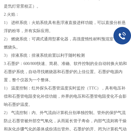
是氘灯背景校正）。
2.火焰：
1） 进样系统：火焰系统具有悬浮液直接进样功能，可以直接分析悬
浮奶粉等，并有实际应用。
2） 燃烧系统：可调式通用型雾化器，高强度惰性材料预混室，全钛
燃烧头。
3） 排液系统：排液系统前置以利于随时检测
3.石墨炉：600/800快速、简易、准确、软件控制的全自动转换火焰和
石墨炉系统，自动寻找燃烧器和石墨炉的上佳位置。石墨炉电源内
置，整个仪器为一个整体。
1） 温度控制：红外探头石墨管温度实时监控（TTC），具有电压补
偿和石墨管电阻变化补偿功能，外界的电压和石墨管电阻变化不会影
响石墨炉温度。
2） 气流控制：内、外气流由计算机分别单独控制。管外的保护气流
防止石墨管被外部空气氧化，从而延长管子寿命，内部气流则将干燥
和灰化步骤气化的基体成份清出管外。石墨炉的开、闭为计算机气动