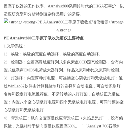
提高了仪器的工作效率。AAnalyst800采用跨时代的THGA石墨炉，以
适应研究型和分析特别复杂样品用户的需要。
PE AAnalyst800二手原子吸收光谱仪主要特点
1.光学系统：
1） 狭缝：狭缝的宽度自动选择，狭缝的高度自动选择。
2） 检测器：全谱高灵敏度阵列式多象素点CCD固态检测器，含有内
置式低噪声CMOS电荷放大器阵列。样品光束和参比光束同时检测。
3） 灯选择：内置两种灯电源，可连接空心阴极灯和无极放电灯；通
过WinLab32软件由计算机控制灯的选择和自动准直，可自动识别灯
名称和设定灯电流推荐值。不需转动的八灯灯架，自动校正光带位
置；内置八个空心阴极灯电源和四个无极放电灯电源，可同时预热空
心阴极灯和无极放电灯
4） 背景校正：纵向交变塞曼效应背景校正（火焰是氘灯），没有偏
振镜，光强相对于横向塞曼效应提高50%。（（Aanalyst 700石墨炉